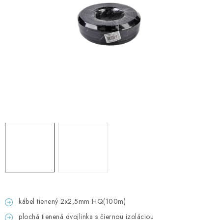
GADGETY, DARČEKY
KÁBLE A KONEKTORY
OSVETLENIE
PC A NOTEBOOKY
TELEFÓNY, TABLETY, GSM
NEZARADENÉ
KONTAKTY
Kontakty
Doprava a platba
Časté otázky
kábel tienený 2x2,5mm HQ(100m)
plochá tienená dvojlinka s čiernou izoláciou