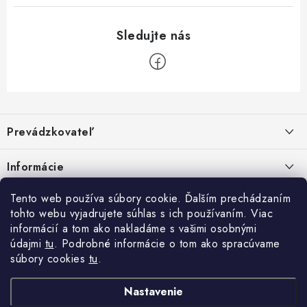
Z
á
Prevádzkovateľ
p
ä
Benjamín Janiska BEN
Informácie
Malinová 49
t
955 01 TOPOĽČANY
i
Kontakty
Tento web používa súbory cookie. Ďalším prechádzaním
e
tohto webu vyjadrujete súhlas s ich používaním. Viac
IČO: 34670602
Facebook
Doprava a platba
informácií a tom ako nakladáme s vašimi osobnými
DIČ: 1020448297
IČ DPH: SK1020448297
údajmi
tu
. Podrobné informácie o tom ako spracúvame
Obchodné podmienky
súbory cookies
tu
.
TEL: +421905 523 013
Ochrana osobných údajov
MAIL: mag@price-mag.net
Nastavenie
Vrátenie tovaru