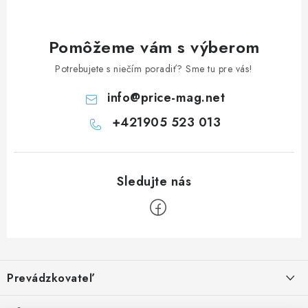
Pomôžeme vám s výberom
Potrebujete s niečím poradiť? Sme tu pre vás!
info
@
price-mag.net
+421905 523 013
Z
á
Prevádzkovateľ
p
ä
Benjamín Janiska BEN