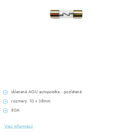
GADGETY, DARČEKY
KÁBLE A KONEKTORY
OSVETLENIE
PC A NOTEBOOKY
TELEFÓNY, TABLETY, GSM
NEZARADENÉ
sklenená AGU autopoistka - pozlátená
KONTAKTY
rozmery: 10 x 38mm
Kontakty
Doprava a platba
Časté otázky
80A
Viac informácií