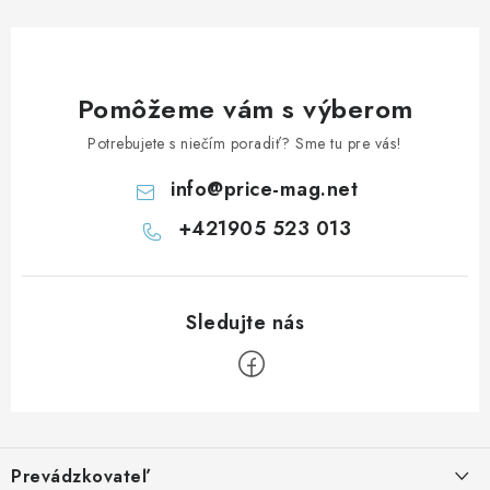
Pomôžeme vám s výberom
Potrebujete s niečím poradiť? Sme tu pre vás!
info
@
price-mag.net
+421905 523 013
Z
á
Prevádzkovateľ
p