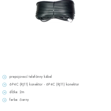
GADGETY, DARČEKY
KÁBLE A KONEKTORY
OSVETLENIE
PC A NOTEBOOKY
TELEFÓNY, TABLETY, GSM
NEZARADENÉ
prepojovací telefónny kábel
KONTAKTY
6P4C (RJ11) konektor - 6P4C (RJ11) konektor
Kontakty
Doprava a platba
Časté otázky
dĺžka: 2m
farba: čierny