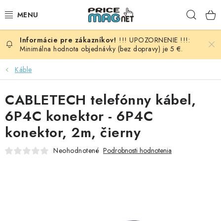
Prejsť
Hľad
na
obsah
!!! UPOZORNENIE !!!:
BATÉRIE
Minimálna hodnota objednávky (bez dopravy) je 5 €.
AUDIO - VIDEO
Káble
AUTO HI-FI
CABLETECH telefónny kábel,
6P4C konektor - 6P4C
AUTOMOBIL
konektor, 2m, čierny
DOMÁCNOSŤ
Neohodnotené
Podrobnosti hodnotenia
ELEKTROINŠTALAČNÝ MATERIÁL
FOTOVOLTAIKA