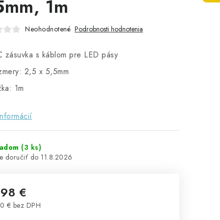
5mm, 1m
Neohodnotené
Podrobnosti hodnotenia
 zásuvka s káblom pre LED pásy
zmery: 2,5 x 5,5mm
žka: 1m
informácií
ladom
(3 ks)
11.8.2026
,98 €
0 € bez DPH
notková cena: