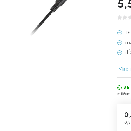
5,
DC
ro
dĺ
Viac 
Sk
0
0,8
Jed