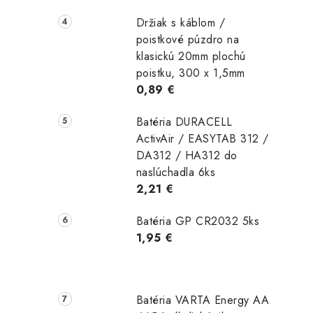
Držiak s káblom /
poistkové púzdro na
klasickú 20mm plochú
poistku, 300 x 1,5mm
0,89 €
Batéria DURACELL
ActivAir / EASYTAB 312 /
DA312 / HA312 do
naslúchadla 6ks
2,21 €
Batéria GP CR2032 5ks
1,95 €
Batéria VARTA Energy AA