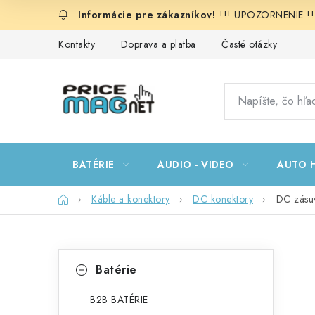
Prejsť
!!! UPOZORNENIE !!!:
na
obsah
Kontakty
Doprava a platba
Časté otázky
BATÉRIE
AUDIO - VIDEO
AUTO H
Domov
Káble a konektory
DC konektory
DC zásuv
B
K
Preskočiť
Batérie
kategórie
a
o
t
B2B BATÉRIE