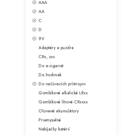
č
AAA
e
n
AA
g
ý
C
ó
D
p
r
9V
a
i
Adaptéry a puzdra
e
n
CRx, xxx
e
Do e-cigariet
Do hodiniek
l
Do načúvacích prístrojov
Gombíkové alkalické LRxx
Gombíkové lítiové CRxxxx
Olovené akumulátory
Priemyselné
Nabíjačky batérií