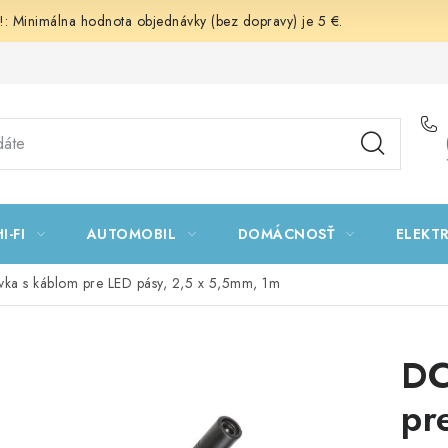
 Minimálna hodnota objednávky (bez dopravy) je 5 €.
I-FI
AUTOMOBIL
DOMÁCNOSŤ
ELEKT
ka s káblom pre LED pásy, 2,5 x 5,5mm, 1m
DC
pr