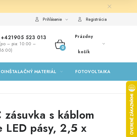
Prihlásenie
Registrácia
Prázdny
+421905 523 013
(po – pia: 10:00 –
NÁKUPNÝ
16:00)
košík
KOŠÍK
ROINŠTALAČNÝ MATERIÁL
FOTOVOLTAIKA
GA
 zásuvka s káblom
e LED pásy, 2,5 x