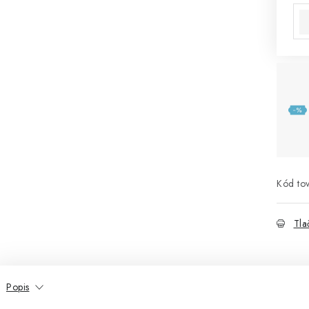
Kód tov
Tla
Popis