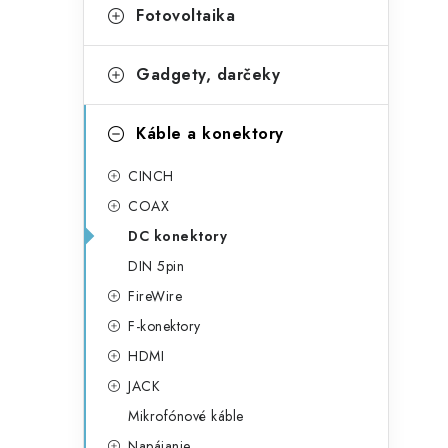
Fotovoltaika
Gadgety, darčeky
Káble a konektory
CINCH
COAX
DC konektory
DIN 5pin
FireWire
F-konektory
HDMI
JACK
Mikrofónové káble
Napájanie