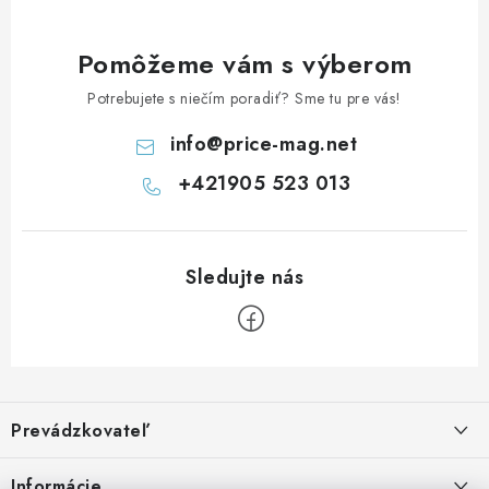
Pomôžeme vám s výberom
Potrebujete s niečím poradiť? Sme tu pre vás!
info
@
price-mag.net
+421905 523 013
Z
á
Prevádzkovateľ
p
ä
Benjamín Janiska BEN
Informácie