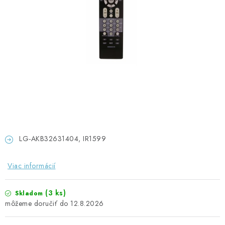
GADGETY, DARČEKY
KÁBLE A KONEKTORY
OSVETLENIE
PC A NOTEBOOKY
TELEFÓNY, TABLETY, GSM
NEZARADENÉ
LG-AKB32631404, IR1599
KONTAKTY
Viac informácií
Kontakty
Doprava a platba
Časté otázky
(3 ks)
Skladom
12.8.2026