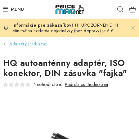
Prejsť
Hľad
na
obsah
!!! UPOZORNENIE !!!:
BATÉRIE
Minimálna hodnota objednávky (bez dopravy) je 5 €.
AUDIO - VIDEO
Adaptéry (redukcie)
AUTO HI-FI
HQ autoanténny adaptér, ISO
konektor, DIN zásuvka "fajka"
AUTOMOBIL
Neohodnotené
Podrobnosti hodnotenia
DOMÁCNOSŤ
ELEKTROINŠTALAČNÝ MATERIÁL
FOTOVOLTAIKA