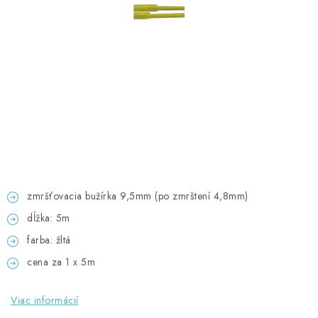
GADGETY, DARČEKY
KÁBLE A KONEKTORY
OSVETLENIE
PC A NOTEBOOKY
TELEFÓNY, TABLETY, GSM
NEZARADENÉ
zmršťovacia bužírka 9,5mm (po zmrštení 4,8mm)
dĺžka: 5m
KONTAKTY
farba: žltá
cena za 1 x 5m
Kontakty
Doprava a platba
Časté otázky
Viac informácií