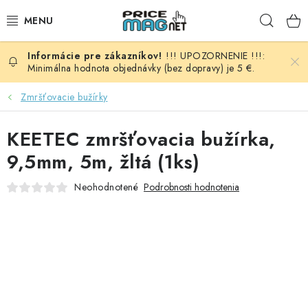
Prejsť
Hľad
na
obsah
!!! UPOZORNENIE !!!:
BATÉRIE
Minimálna hodnota objednávky (bez dopravy) je 5 €.
AUDIO - VIDEO
Zmršťovacie bužírky
AUTO HI-FI
KEETEC zmršťovacia bužírka,
9,5mm, 5m, žltá (1ks)
AUTOMOBIL
Neohodnotené
Podrobnosti hodnotenia
DOMÁCNOSŤ
ELEKTROINŠTALAČNÝ MATERIÁL
FOTOVOLTAIKA