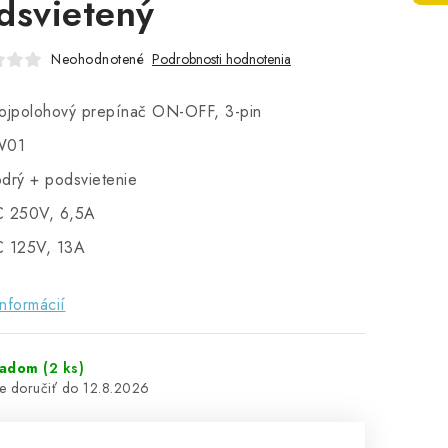
dsvietený
Neohodnotené
Podrobnosti hodnotenia
ojpolohový prepínač ON-OFF, 3-pin
W01
drý + podsvietenie
 250V, 6,5A
 125V, 13A
informácií
ladom
(2 ks)
12.8.2026