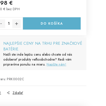
,98 €
0 € bez DPH
notková cena:
DO KOŠÍKA
NAJLEPŠIE CENY NA TRHU PRE ZNAČKOVÉ
BATÉRIE.
Našli ste inde lepšiu cenu alebo chcete od nás
odoberať produkty veľkoobchodne? Radi vám
pripravíme ponuku na mieru.
Napíšte nám!
aru:
PRK0002C
č
Zdieľať