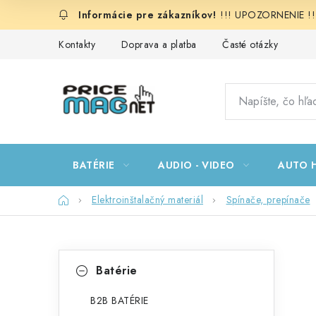
Prejsť
!!! UPOZORNENIE !!!:
na
obsah
Kontakty
Doprava a platba
Časté otázky
BATÉRIE
AUDIO - VIDEO
AUTO H
Domov
Elektroinštalačný materiál
Spínače, prepínače
B
K
Preskočiť
Batérie
kategórie
a
o
t
B2B BATÉRIE