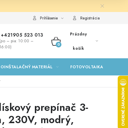
Prihlásenie
Registrácia
Prázdny
+421905 523 013
(po – pia: 10:00 –
NÁKUPNÝ
16:00)
košík
KOŠÍK
ROINŠTALAČNÝ MATERIÁL
FOTOVOLTAIKA
GA
ý
lískový prepínač 3-
n, 230V, modrý,