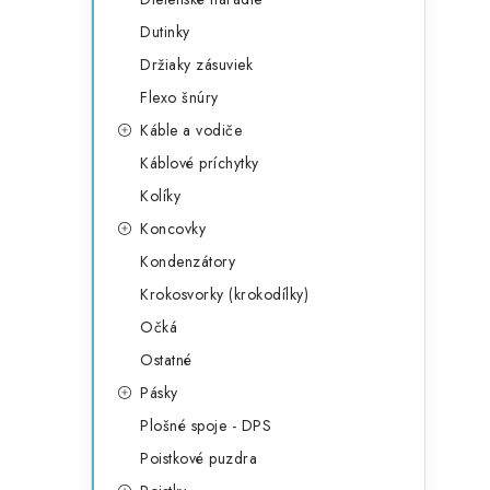
Dutinky
Držiaky zásuviek
Flexo šnúry
Káble a vodiče
Káblové príchytky
Kolíky
Koncovky
Kondenzátory
Krokosvorky (krokodílky)
Očká
Ostatné
Pásky
Plošné spoje - DPS
Poistkové puzdra