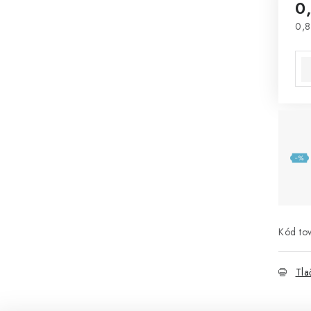
0
0,8
Jed
Kód tov
Tla