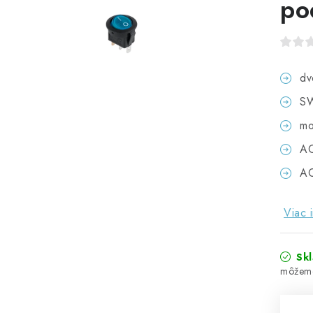
po
dv
S
mo
AC
AC
Viac 
Sk