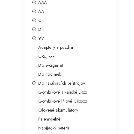
č
AAA
e
n
AA
g
ý
C
ó
D
p
r
9V
a
i
Adaptéry a puzdra
e
n
CRx, xxx
e
Do e-cigariet
Do hodiniek
l
Do načúvacích prístrojov
Gombíkové alkalické LRxx
Gombíkové lítiové CRxxxx
Olovené akumulátory
Priemyselné
Nabíjačky batérií