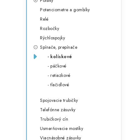
Poistky
Potenciometre a gombíky
Relé
Rozbočky
Rýchlospojky
Spínače, prepínače
- kolískové
- páčkové
- retiazkové
- tlačidlové
Spojovacie trubičky
Telefónne zásuvky
Trubičkový cín
Usmerňovacie mostíky
Viacnásobné zásuvky