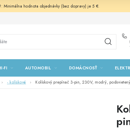
 Minimálna hodnota objednávky (bez dopravy) je 5 €.
I-FI
AUTOMOBIL
DOMÁCNOSŤ
ELEKT
- kolískové
Kolískový prepínač 3-pin, 230V, modrý, podsvieten
Ko
pi