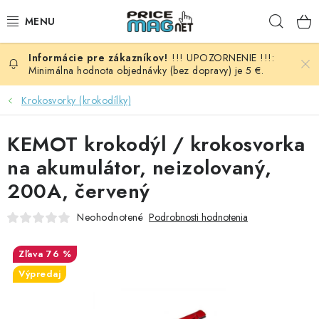
Prejsť
Hľad
na
obsah
!!! UPOZORNENIE !!!:
BATÉRIE
Minimálna hodnota objednávky (bez dopravy) je 5 €.
AUDIO - VIDEO
Krokosvorky (krokodílky)
AUTO HI-FI
KEMOT krokodýl / krokosvorka
na akumulátor, neizolovaný,
AUTOMOBIL
200A, červený
DOMÁCNOSŤ
Neohodnotené
Podrobnosti hodnotenia
ELEKTROINŠTALAČNÝ MATERIÁL
76 %
Výpredaj
FOTOVOLTAIKA