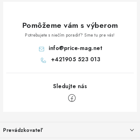
Pomôžeme vám s výberom
Potrebujete s niečím poradiť? Sme tu pre vás!
info
@
price-mag.net
+421905 523 013
Z
á
Prevádzkovateľ
p