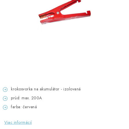
GADGETY, DARČEKY
KÁBLE A KONEKTORY
OSVETLENIE
PC A NOTEBOOKY
TELEFÓNY, TABLETY, GSM
NEZARADENÉ
krokosvorka na akumulátor - izolovaná
KONTAKTY
prúd: max. 200A
Kontakty
Doprava a platba
Časté otázky
farba: červená
Viac informácií