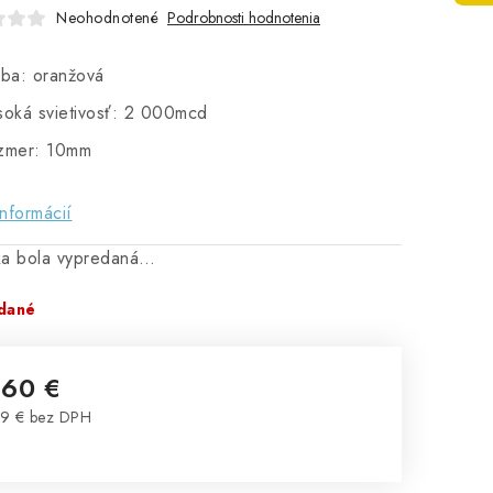
Neohodnotené
Podrobnosti hodnotenia
rba: oranžová
soká svietivosť: 2 000mcd
zmer: 10mm
informácií
ka bola vypredaná…
dané
,60 €
9 € bez DPH
notková cena: