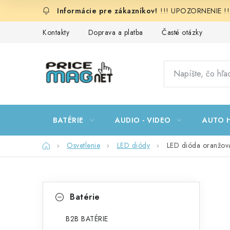
Prejsť
!!! UPOZORNENIE !!!:
na
obsah
Kontakty
Doprava a platba
Časté otázky
BATÉRIE
AUDIO - VIDEO
AUTO H
Domov
Osvetlenie
LED diódy
LED dióda oranžo
B
K
Preskočiť
Batérie
kategórie
a
o
t
B2B BATÉRIE