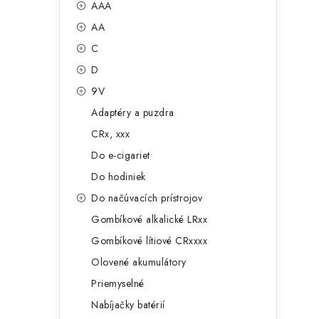
č
AAA
e
n
AA
g
ý
C
ó
D
p
r
9V
a
i
Adaptéry a puzdra
e
n
CRx, xxx
e
Do e-cigariet
Do hodiniek
l
Do načúvacích prístrojov
Gombíkové alkalické LRxx
Gombíkové lítiové CRxxxx
Olovené akumulátory
Priemyselné
Nabíjačky batérií