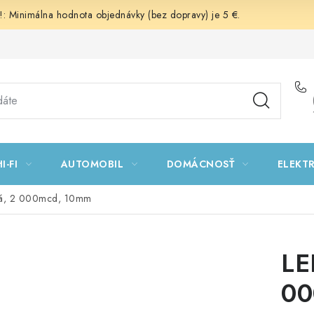
 Minimálna hodnota objednávky (bez dopravy) je 5 €.
I-FI
AUTOMOBIL
DOMÁCNOSŤ
ELEKT
vá, 2 000mcd, 10mm
LE
00