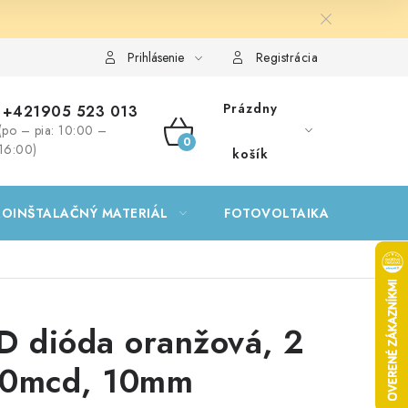
Prihlásenie
Registrácia
Prázdny
+421905 523 013
(po – pia: 10:00 –
NÁKUPNÝ
16:00)
košík
KOŠÍK
ROINŠTALAČNÝ MATERIÁL
FOTOVOLTAIKA
GA
D dióda oranžová, 2
0mcd, 10mm