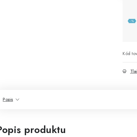
Kód tov
Tla
Popis
Popis produktu