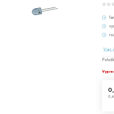
fa
vy
ro
Viac 
Polož
Vypre
0
0,4
Jed