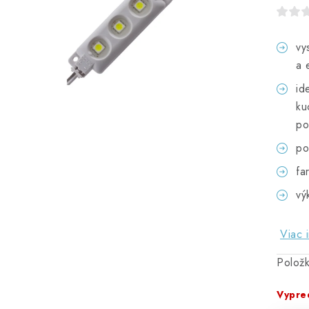
vy
a 
id
ku
po
po
fa
vý
Viac 
Polož
Vypre