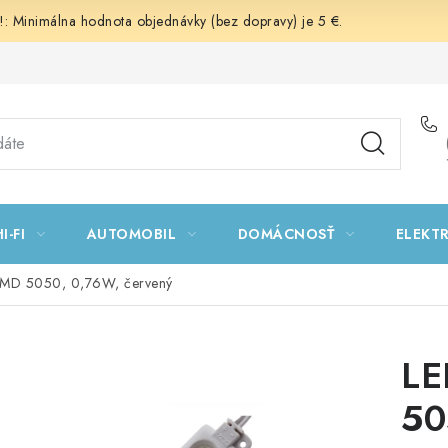
 Minimálna hodnota objednávky (bez dopravy) je 5 €.
I-FI
AUTOMOBIL
DOMÁCNOSŤ
ELEKT
SMD 5050, 0,76W, červený
LE
50