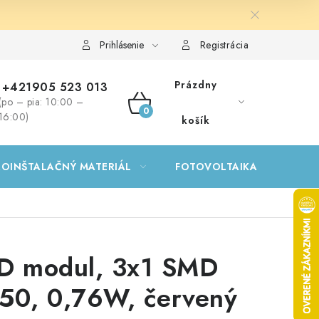
Prihlásenie
Registrácia
Prázdny
+421905 523 013
(po – pia: 10:00 –
NÁKUPNÝ
16:00)
košík
KOŠÍK
ROINŠTALAČNÝ MATERIÁL
FOTOVOLTAIKA
GA
D modul, 3x1 SMD
50, 0,76W, červený