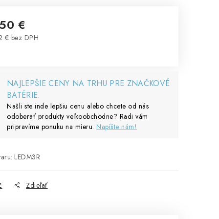
,50 €
2 € bez DPH
notková cena:
NAJLEPŠIE CENY NA TRHU PRE ZNAČKOVÉ
BATÉRIE.
Našli ste inde lepšiu cenu alebo chcete od nás
odoberať produkty veľkoobchodne? Radi vám
pripravíme ponuku na mieru.
Napíšte nám!
aru:
LEDM3R
č
Zdieľať