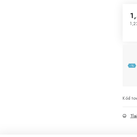
1
1,2
Jed
Kód tov
Tla