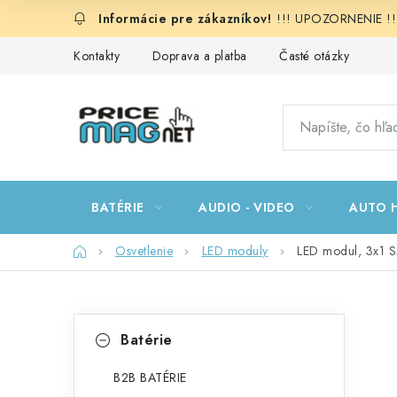
Prejsť
!!! UPOZORNENIE !!!:
na
obsah
Kontakty
Doprava a platba
Časté otázky
BATÉRIE
AUDIO - VIDEO
AUTO H
Domov
Osvetlenie
LED moduly
LED modul, 3x1 
B
K
Preskočiť
Batérie
kategórie
a
o
t
B2B BATÉRIE