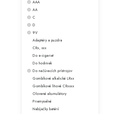
č
AAA
e
n
AA
g
ý
C
ó
D
p
r
9V
a
i
Adaptéry a puzdra
e
n
CRx, xxx
e
Do e-cigariet
Do hodiniek
l
Do načúvacích prístrojov
Gombíkové alkalické LRxx
Gombíkové lítiové CRxxxx
Olovené akumulátory
Priemyselné
Nabíjačky batérií