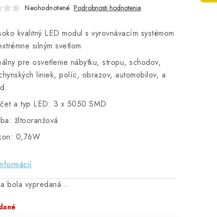
Neohodnotené
Podrobnosti hodnotenia
soko kvalitný LED modul s vyrovnávacím systémom
extrémne silným svetlom
eálny pre osvetlenie nábytku, stropu, schodov,
chynských liniek, políc, obrazov, automobilov, a
d.
čet a typ LED: 3 x 5050 SMD
rba: žltooranžová
kon: 0,76W
informácií
ka bola vypredaná…
dané