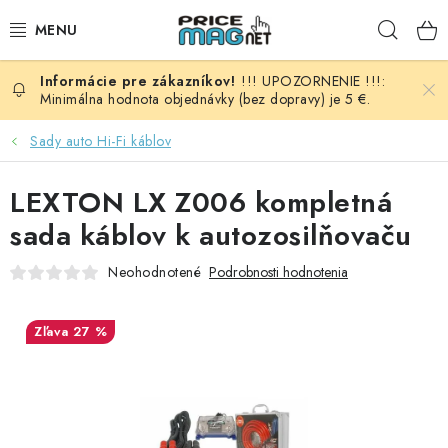
Prejsť
Hľad
na
obsah
!!! UPOZORNENIE !!!:
BATÉRIE
Minimálna hodnota objednávky (bez dopravy) je 5 €.
AUDIO - VIDEO
Sady auto Hi-Fi káblov
AUTO HI-FI
LEXTON LX Z006 kompletná
sada káblov k autozosilňovaču
AUTOMOBIL
Neohodnotené
Podrobnosti hodnotenia
DOMÁCNOSŤ
27 %
ELEKTROINŠTALAČNÝ MATERIÁL
FOTOVOLTAIKA