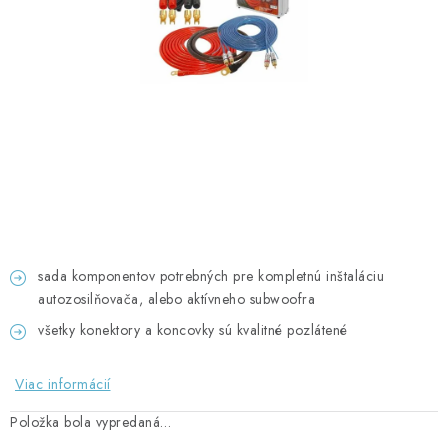
GADGETY, DARČEKY
KÁBLE A KONEKTORY
OSVETLENIE
PC A NOTEBOOKY
TELEFÓNY, TABLETY, GSM
NEZARADENÉ
sada komponentov potrebných pre kompletnú inštaláciu
autozosilňovača, alebo aktívneho subwoofra
KONTAKTY
všetky konektory a koncovky sú kvalitné pozlátené
Kontakty
Doprava a platba
Časté otázky
Viac informácií
Položka bola vypredaná…