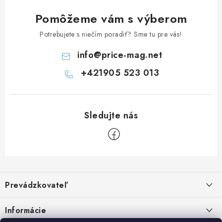
Pomôžeme vám s výberom
Potrebujete s niečím poradiť? Sme tu pre vás!
info
@
price-mag.net
+421905 523 013
Z
á
Prevádzkovateľ
p
ä
Benjamín Janiska BEN
Informácie
Malinová 49
t