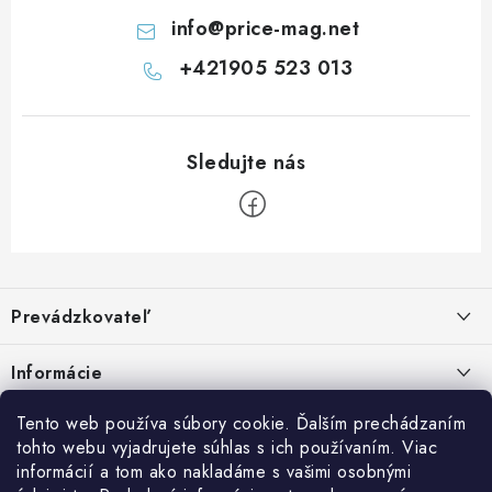
info
@
price-mag.net
+421905 523 013
Z
á
Prevádzkovateľ
p
ä
Benjamín Janiska BEN
Informácie
Malinová 49
t
955 01 TOPOĽČANY
i
Kontakty
Tento web používa súbory cookie. Ďalším prechádzaním
e
tohto webu vyjadrujete súhlas s ich používaním. Viac
IČO: 34670602
Facebook
Doprava a platba
informácií a tom ako nakladáme s vašimi osobnými
DIČ: 1020448297