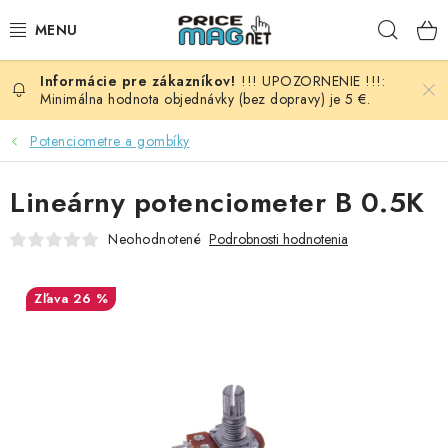
Prejsť
Hľad
na
obsah
!!! UPOZORNENIE !!!:
BATÉRIE
Minimálna hodnota objednávky (bez dopravy) je 5 €.
AUDIO - VIDEO
Potenciometre a gombíky
AUTO HI-FI
Lineárny potenciometer B 0.5K
Neohodnotené
Podrobnosti hodnotenia
AUTOMOBIL
DOMÁCNOSŤ
26 %
ELEKTROINŠTALAČNÝ MATERIÁL
FOTOVOLTAIKA