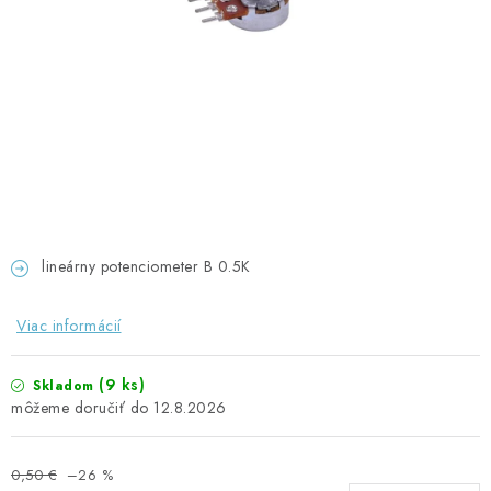
GADGETY, DARČEKY
KÁBLE A KONEKTORY
OSVETLENIE
PC A NOTEBOOKY
TELEFÓNY, TABLETY, GSM
lineárny potenciometer B 0.5K
NEZARADENÉ
Viac informácií
KONTAKTY
(9 ks)
Skladom
Kontakty
Doprava a platba
Časté otázky
12.8.2026
0,50 €
–26 %