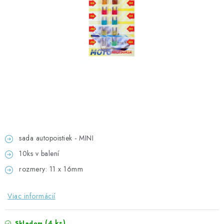
GADGETY, DARČEKY
KÁBLE A KONEKTORY
OSVETLENIE
PC A NOTEBOOKY
TELEFÓNY, TABLETY, GSM
NEZARADENÉ
sada autopoistiek - MINI
10ks v balení
KONTAKTY
rozmery: 11 x 16mm
Kontakty
Doprava a platba
Časté otázky
Viac informácií
(4 ks)
Skladom