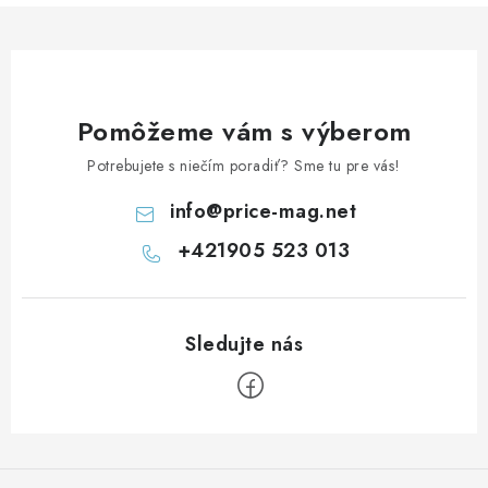
Pomôžeme vám s výberom
Potrebujete s niečím poradiť? Sme tu pre vás!
info
@
price-mag.net
+421905 523 013
Z
á