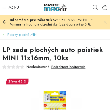
Prejsť
Hľad
na
obsah
!!! UPOZORNENIE !!!:
BATÉRIE
Minimálna hodnota objednávky (bez dopravy) je 5 €.
AUDIO - VIDEO
Poistky ploché MINI
AUTO HI-FI
LP sada plochých auto poistiek
MINI 11x16mm, 10ks
AUTOMOBIL
Neohodnotené
Podrobnosti hodnotenia
DOMÁCNOSŤ
45 %
ELEKTROINŠTALAČNÝ MATERIÁL
FOTOVOLTAIKA