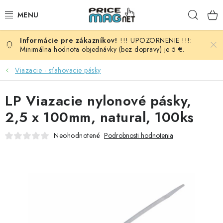
Prejsť
Hľad
na
obsah
!!! UPOZORNENIE !!!:
BATÉRIE
Minimálna hodnota objednávky (bez dopravy) je 5 €.
AUDIO - VIDEO
Viazacie - sťahovacie pásky
AUTO HI-FI
LP Viazacie nylonové pásky,
2,5 x 100mm, natural, 100ks
AUTOMOBIL
Neohodnotené
Podrobnosti hodnotenia
DOMÁCNOSŤ
ELEKTROINŠTALAČNÝ MATERIÁL
FOTOVOLTAIKA