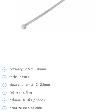
GADGETY, DARČEKY
KÁBLE A KONEKTORY
OSVETLENIE
PC A NOTEBOOKY
TELEFÓNY, TABLETY, GSM
NEZARADENÉ
rozmery: 2,5 x 100mm
farba: natural
KONTAKTY
viazací priemer: 2 -22mm
ťažná sila: 8kg
Kontakty
Doprava a platba
Časté otázky
balenie: 100ks / sáčok
cena za celé balenie