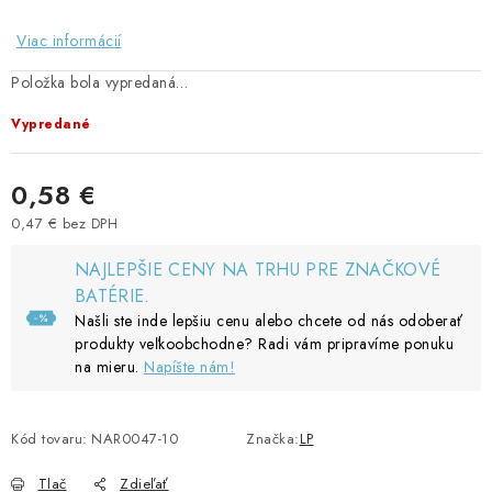
Viac informácií
Položka bola vypredaná…
Vypredané
0,58 €
0,47 € bez DPH
Jednotková cena:
NAJLEPŠIE CENY NA TRHU PRE ZNAČKOVÉ
BATÉRIE.
Našli ste inde lepšiu cenu alebo chcete od nás odoberať
produkty veľkoobchodne? Radi vám pripravíme ponuku
na mieru.
Napíšte nám!
Kód tovaru:
NAR0047-10
Značka:
LP
Tlač
Zdieľať