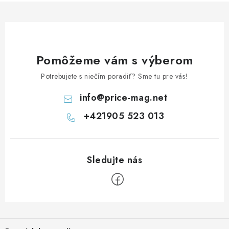
Pomôžeme vám s výberom
Potrebujete s niečím poradiť? Sme tu pre vás!
info
@
price-mag.net
+421905 523 013
Z
á