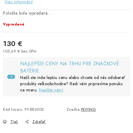
Viac informácií
Položka bola vypredaná…
Vypredané
130 €
105,69 € bez DPH
Jednotková cena:
NAJLEPŠIE CENY NA TRHU PRE ZNAČKOVÉ
BATÉRIE.
Našli ste inde lepšiu cenu alebo chcete od nás odoberať
produkty veľkoobchodne? Radi vám pripravíme ponuku
na mieru.
Napíšte nám!
Kód tovaru:
PY-BB300X
Značka:
PEIYING
Tlač
Zdieľať