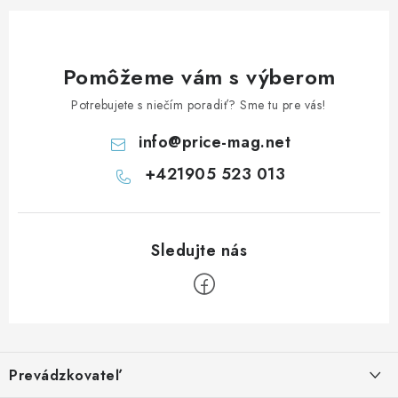
Pomôžeme vám s výberom
Potrebujete s niečím poradiť? Sme tu pre vás!
info
@
price-mag.net
+421905 523 013
Z
á
Prevádzkovateľ
p