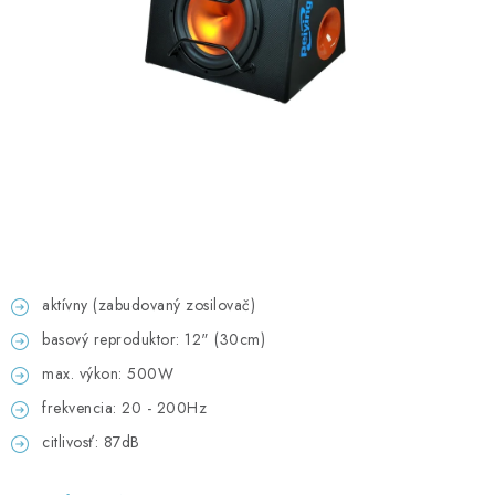
GADGETY, DARČEKY
KÁBLE A KONEKTORY
OSVETLENIE
PC A NOTEBOOKY
TELEFÓNY, TABLETY, GSM
NEZARADENÉ
aktívny (zabudovaný zosilovač)
basový reproduktor: 12" (30cm)
KONTAKTY
max. výkon: 500W
frekvencia: 20 - 200Hz
Kontakty
Doprava a platba
Časté otázky
citlivosť: 87dB