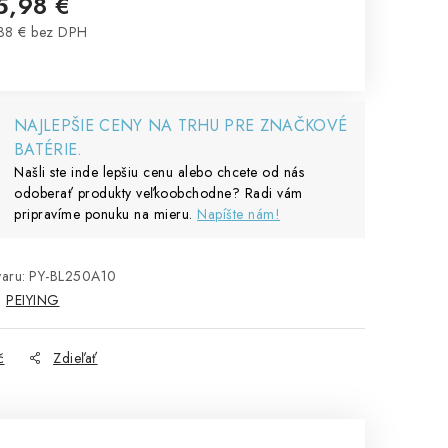
5,98 €
38 € bez DPH
notková cena:
NAJLEPŠIE CENY NA TRHU PRE ZNAČKOVÉ
BATÉRIE.
Našli ste inde lepšiu cenu alebo chcete od nás
odoberať produkty veľkoobchodne? Radi vám
pripravíme ponuku na mieru.
Napíšte nám!
aru:
PY-BL250A10
:
PEIYING
č
Zdieľať