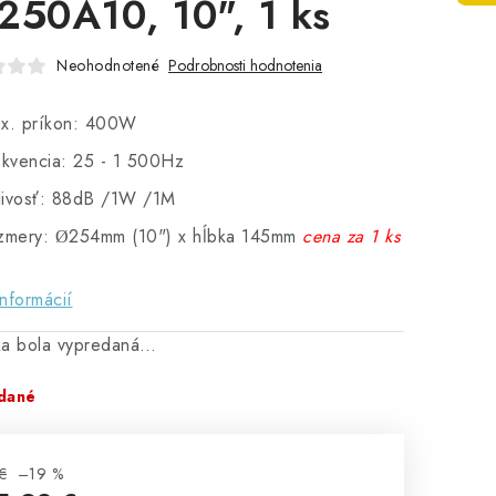
250A10, 10", 1 ks
Neohodnotené
Podrobnosti hodnotenia
x. príkon: 400W
ekvencia: 25 - 1 500Hz
tlivosť: 88dB /1W /1M
zmery:
254mm (10") x hĺbka 145mm
cena za 1
ks
Ø
informácií
ka bola vypredaná…
dané
€
–19 %