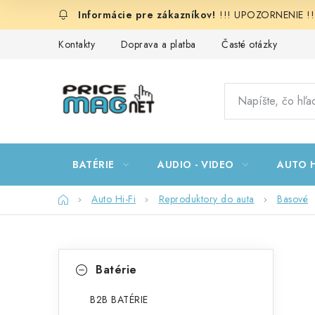
Prejsť
!!! UPOZORNENIE !!!:
na
obsah
Kontakty
Doprava a platba
Časté otázky
BATÉRIE
AUDIO - VIDEO
AUTO H
Domov
Auto Hi-Fi
Reproduktory do auta
Basové
B
K
Preskočiť
Batérie
kategórie
a
o
t
B2B BATÉRIE