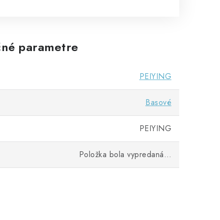
né parametre
PEIYING
Basové
PEIYING
Položka bola vypredaná…