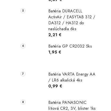
Batéria DURACELL
ActivAir / EASYTAB 312 /
DA312 / HA312 do
naslúchadla 6ks
2,21 €
Batéria GP CR2032 5ks
1,95 €
Batéria VARTA Energy AA
/ LR6 alkalická 4ks
0,99 €
Batéria PANASONIC
lítiová CR2, 3V, blister 1ks