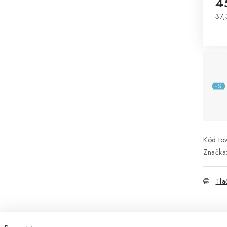
4
37,
Jed
Kód tov
Značka
Tla