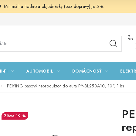
 Minimálna hodnota objednávky (bez dopravy) je 5 €.
I-FI
AUTOMOBIL
DOMÁCNOSŤ
ELEKT
PEIYING basový reproduktor do auta PY-BL250A10, 10", 1 ks
PE
19 %
re