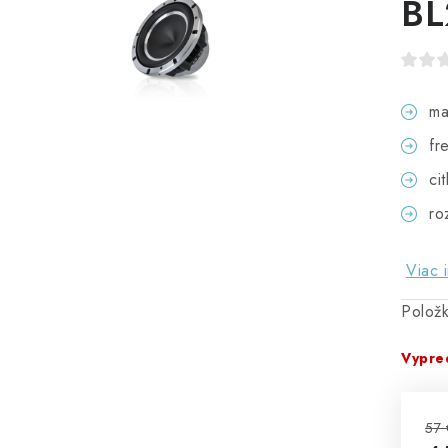
BL
ma
fr
ci
ro
Viac 
Polož
Vypre
57 