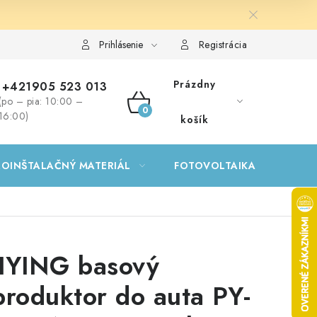
Prihlásenie
Registrácia
Prázdny
+421905 523 013
(po – pia: 10:00 –
NÁKUPNÝ
16:00)
košík
KOŠÍK
ROINŠTALAČNÝ MATERIÁL
FOTOVOLTAIKA
GA
IYING basový
produktor do auta PY-