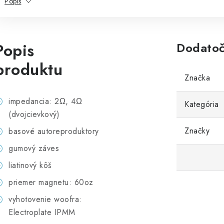
Popis
Popis
Dodatoč
produktu
Značka
impedancia: 2Ω, 4Ω
Kategória
(dvojcievkový)
Značky
basové autoreproduktory
gumový záves
liatinový kôš
priemer magnetu: 60oz
vyhotovenie woofra:
Electroplate IPMM