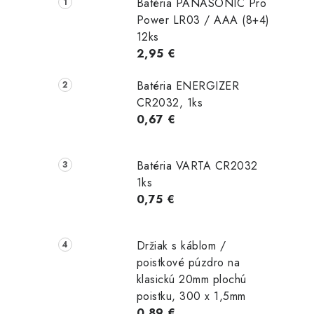
Batéria PANASONIC Pro
Power LR03 / AAA (8+4)
12ks
2,95 €
Batéria ENERGIZER
CR2032, 1ks
0,67 €
Batéria VARTA CR2032
1ks
0,75 €
Držiak s káblom /
poistkové púzdro na
klasickú 20mm plochú
poistku, 300 x 1,5mm
0,89 €