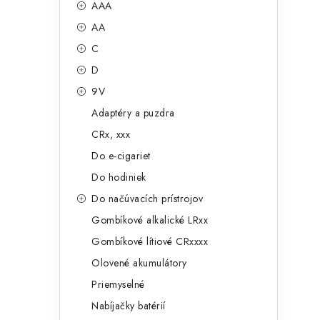
č
AAA
e
n
AA
g
ý
C
ó
D
p
r
9V
a
i
Adaptéry a puzdra
e
n
CRx, xxx
e
Do e-cigariet
Do hodiniek
l
Do načúvacích prístrojov
Gombíkové alkalické LRxx
Gombíkové lítiové CRxxxx
Olovené akumulátory
Priemyselné
Nabíjačky batérií