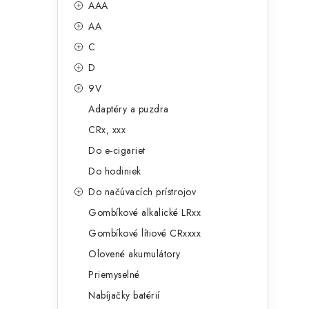
č
AAA
e
n
AA
g
ý
C
ó
D
p
r
9V
a
i
Adaptéry a puzdra
e
n
CRx, xxx
e
Do e-cigariet
Do hodiniek
l
Do načúvacích prístrojov
Gombíkové alkalické LRxx
Gombíkové lítiové CRxxxx
Olovené akumulátory
Priemyselné
Nabíjačky batérií