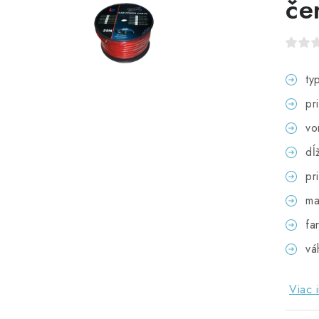
če
ty
pr
vo
dĺ
pr
ma
fa
vá
Viac 