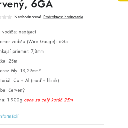
rvený, 6GA
Neohodnotené
Podrobnosti hodnotenia
p vodiča: napájací
iemer vodiča (Wire Gauge): 6Ga
nkajší priemer: 7,8mm
žka: 25m
ierez žily: 13,29mm²
teriál: Cu + Al (meď + hliník)
rba: červený
ha: 1 900g
cena za celý kotúč
25m
informácií