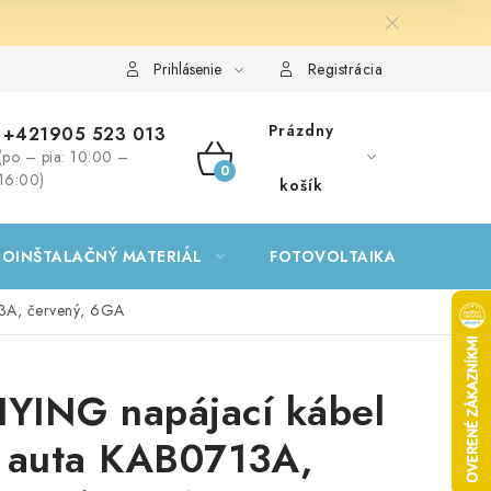
Prihlásenie
Registrácia
Prázdny
+421905 523 013
(po – pia: 10:00 –
NÁKUPNÝ
16:00)
košík
KOŠÍK
ROINŠTALAČNÝ MATERIÁL
FOTOVOLTAIKA
GA
13A, červený, 6GA
IYING napájací kábel
 auta KAB0713A,