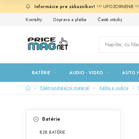
Prejsť
!!! UPOZORNENIE !!!:
na
obsah
Kontakty
Doprava a platba
Časté otázky
BATÉRIE
AUDIO - VIDEO
AUTO H
Domov
Elektroinštalačný materiál
Káble a vodiče
B
K
Preskočiť
Batérie
kategórie
a
o
t
B2B BATÉRIE