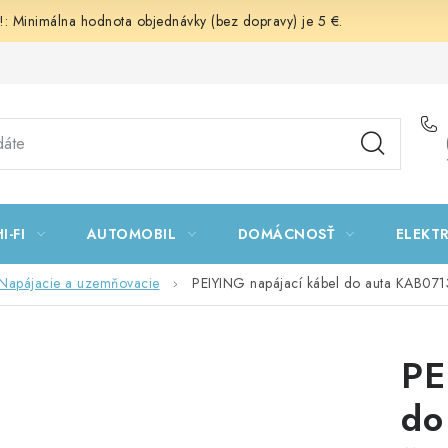
 Minimálna hodnota objednávky (bez dopravy) je 5 €.
I-FI
AUTOMOBIL
DOMÁCNOSŤ
ELEKT
Napájacie a uzemňovacie
PEIYING napájací kábel do auta KAB07
PE
do