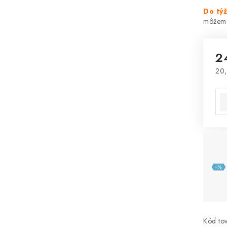
Do tý
2
20,
Jed
Kód tov