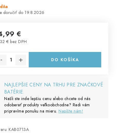
ždňa
19.8.2026
4,99 €
32 € bez DPH
notková cena:
DO KOŠÍKA
NAJLEPŠIE CENY NA TRHU PRE ZNAČKOVÉ
BATÉRIE.
Našli ste inde lepšiu cenu alebo chcete od nás
odoberať produkty veľkoobchodne? Radi vám
pripravíme ponuku na mieru.
Napíšte nám!
aru:
KAB0713A