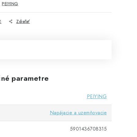
:
PEIYING
č
Zdieľať
né parametre
PEIYING
Napájacie a uzemňovacie
5901436708315