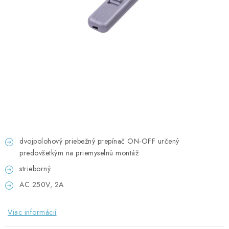
GADGETY, DARČEKY
KÁBLE A KONEKTORY
OSVETLENIE
PC A NOTEBOOKY
TELEFÓNY, TABLETY, GSM
NEZARADENÉ
dvojpolohový priebežný prepínač ON-OFF určený
predovšetkým na priemyselnú montáž
KONTAKTY
strieborný
AC 250V, 2A
Kontakty
Doprava a platba
Časté otázky
Viac informácií