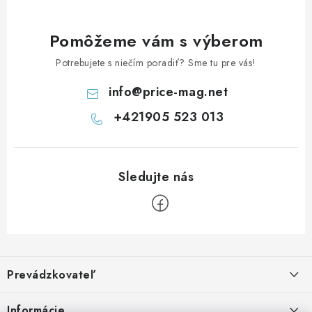
Pomôžeme vám s výberom
Potrebujete s niečím poradiť? Sme tu pre vás!
info
@
price-mag.net
+421905 523 013
Z
á
Prevádzkovateľ
p
ä
Benjamín Janiska BEN
Informácie