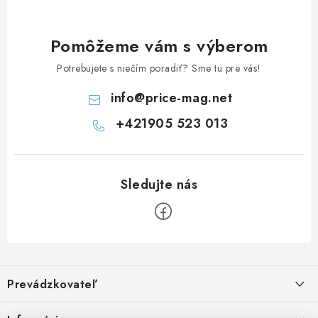
Pomôžeme vám s výberom
Potrebujete s niečím poradiť? Sme tu pre vás!
info
@
price-mag.net
+421905 523 013
Z
á
Prevádzkovateľ
p
ä
Benjamín Janiska BEN