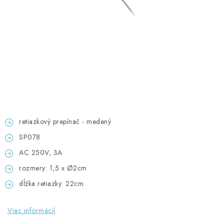
GADGETY, DARČEKY
KÁBLE A KONEKTORY
OSVETLENIE
PC A NOTEBOOKY
TELEFÓNY, TABLETY, GSM
retiazkový prepínač - medený
NEZARADENÉ
SP078
AC 250V, 3A
KONTAKTY
rozmery: 1,5 x Ø2cm
dĺžka retiazky: 22cm
Kontakty
Doprava a platba
Časté otázky
Viac informácií