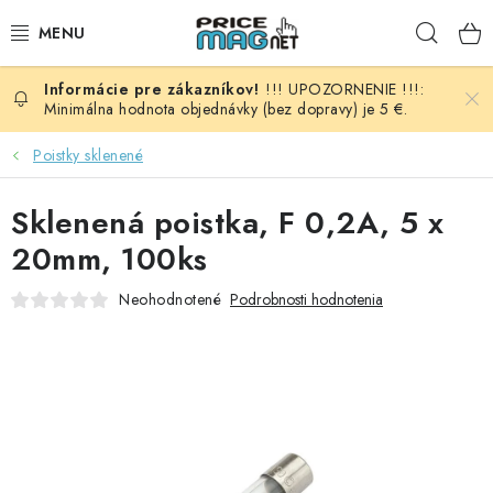
Prejsť
Hľad
na
obsah
!!! UPOZORNENIE !!!:
BATÉRIE
Minimálna hodnota objednávky (bez dopravy) je 5 €.
AUDIO - VIDEO
Poistky sklenené
AUTO HI-FI
Sklenená poistka, F 0,2A, 5 x
20mm, 100ks
AUTOMOBIL
Neohodnotené
Podrobnosti hodnotenia
DOMÁCNOSŤ
ELEKTROINŠTALAČNÝ MATERIÁL
FOTOVOLTAIKA