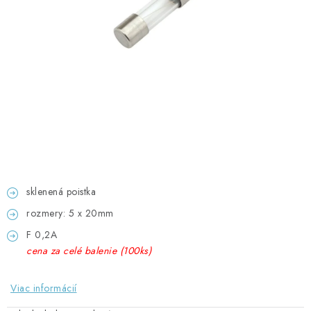
GADGETY, DARČEKY
KÁBLE A KONEKTORY
OSVETLENIE
PC A NOTEBOOKY
TELEFÓNY, TABLETY, GSM
NEZARADENÉ
sklenená poistka
rozmery: 5 x 20mm
KONTAKTY
F 0,2A
cena za celé balenie (100ks)
Kontakty
Doprava a platba
Časté otázky
Viac informácií