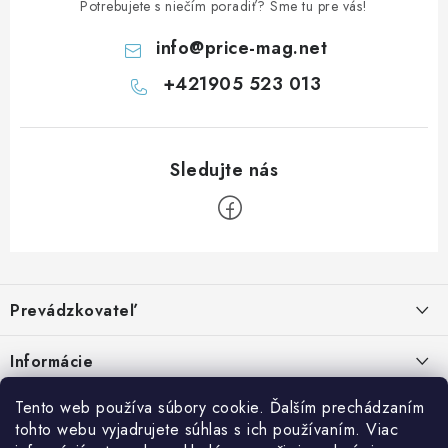
Potrebujete s niečím poradiť? Sme tu pre vás!
info
@
price-mag.net
+421905 523 013
Z
á
Prevádzkovateľ
p
ä
Benjamín Janiska BEN
Informácie
Malinová 49
t
955 01 TOPOĽČANY
i
Kontakty
Tento web používa súbory cookie. Ďalším prechádzaním
e
tohto webu vyjadrujete súhlas s ich používaním. Viac
IČO: 34670602
Facebook
Doprava a platba