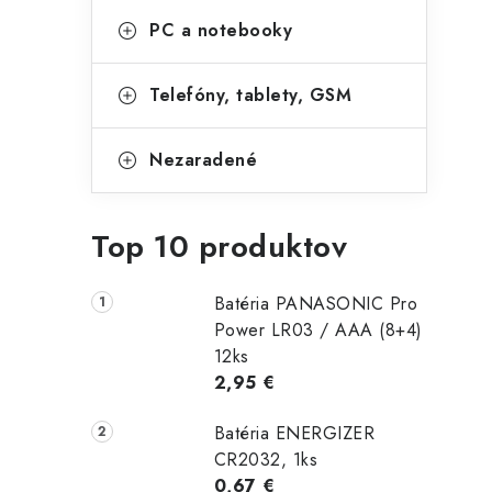
PC a notebooky
Telefóny, tablety, GSM
Nezaradené
Top 10 produktov
Batéria PANASONIC Pro
Power LR03 / AAA (8+4)
12ks
2,95 €
Batéria ENERGIZER
CR2032, 1ks
0,67 €