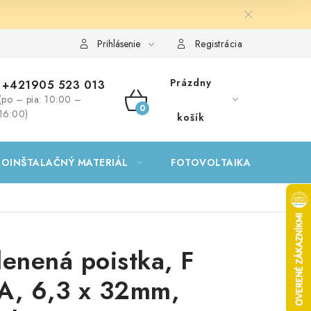
Prihlásenie
Registrácia
Prázdny
+421905 523 013
(po – pia: 10:00 –
NÁKUPNÝ
16:00)
košík
KOŠÍK
ROINŠTALAČNÝ MATERIÁL
FOTOVOLTAIKA
GA
lenená poistka, F
A, 6,3 x 32mm,