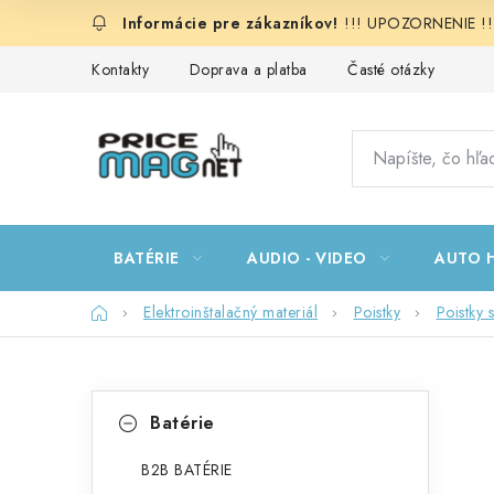
Prejsť
!!! UPOZORNENIE !!!:
na
obsah
Kontakty
Doprava a platba
Časté otázky
BATÉRIE
AUDIO - VIDEO
AUTO H
Domov
Elektroinštalačný materiál
Poistky
Poistky 
B
K
Preskočiť
Batérie
kategórie
a
o
t
B2B BATÉRIE