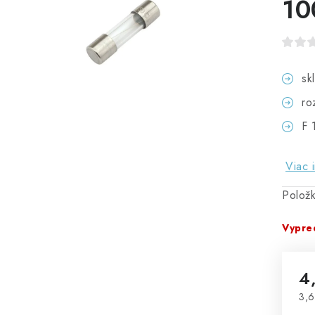
10
sk
ro
F
Viac 
Polož
Vypre
4
3,6
Jed