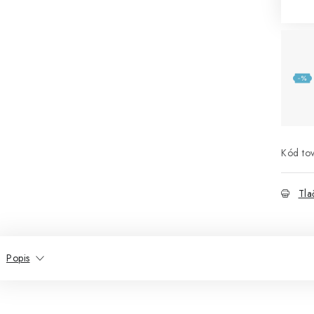
Kód tov
Tla
Popis