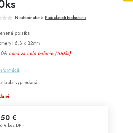
0ks
Neohodnotené
Podrobnosti hodnotenia
lenená poistka
zmery: 6,3 x 32mm
 10A
cena za celé balenie (100ks)
informácií
ka bola vypredaná…
dané
,50 €
6 € bez DPH
notková cena: