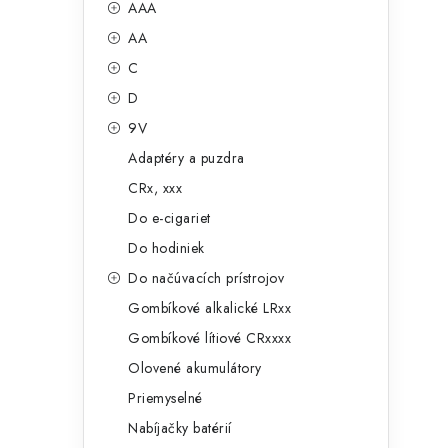
č
AAA
e
n
AA
g
ý
C
ó
D
p
r
9V
a
i
Adaptéry a puzdra
e
n
CRx, xxx
e
Do e-cigariet
Do hodiniek
l
Do načúvacích prístrojov
Gombíkové alkalické LRxx
Gombíkové lítiové CRxxxx
Olovené akumulátory
Priemyselné
Nabíjačky batérií