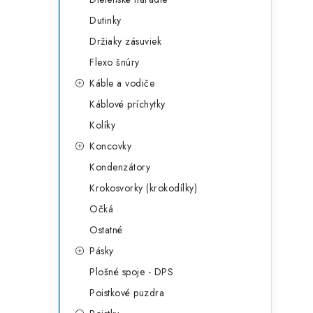
Dutinky
Držiaky zásuviek
Flexo šnúry
Káble a vodiče
Káblové príchytky
Kolíky
Koncovky
Kondenzátory
Krokosvorky (krokodílky)
Očká
Ostatné
Pásky
Plošné spoje - DPS
Poistkové puzdra