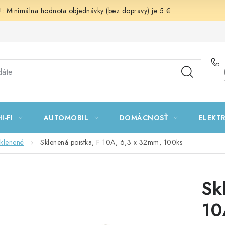
 Minimálna hodnota objednávky (bez dopravy) je 5 €.
I-FI
AUTOMOBIL
DOMÁCNOSŤ
ELEKT
sklenené
Sklenená poistka, F 10A, 6,3 x 32mm, 100ks
Sk
10