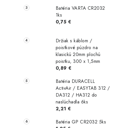
Batéria VARTA CR2032
1ks
0,75 €
Držiak s káblom /
poistkové púzdro na
klasickú 20mm plochú
poistku, 300 x 1,5mm
0,89 €
Batéria DURACELL
ActivAir / EASYTAB 312 /
DA312 / HA312 do
naslúchadla 6ks
2,21 €
Batéria GP CR2032 5ks