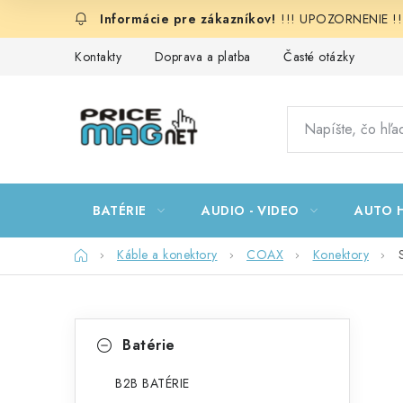
Prejsť
!!! UPOZORNENIE !!!:
na
obsah
Kontakty
Doprava a platba
Časté otázky
BATÉRIE
AUDIO - VIDEO
AUTO H
Domov
Káble a konektory
COAX
Konektory
B
K
Preskočiť
Batérie
kategórie
a
o
t
B2B BATÉRIE