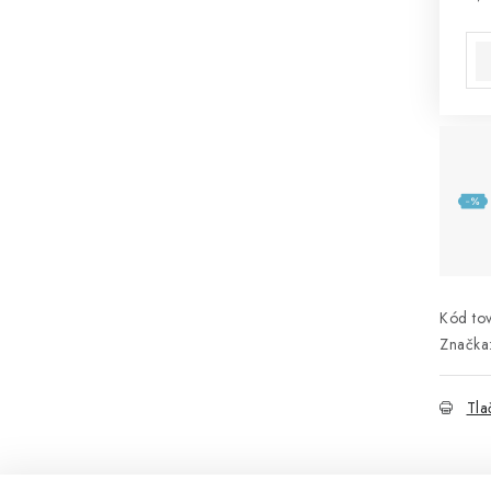
Jed
Kód tov
Značka
Tla