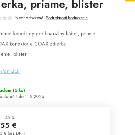
ierka, priame, blister
Neohodnotené
Podrobnosti hodnotenia
ténne konektory pre koaxiálny kábel, priame
AX konektor a COAX zdierka
lenie: blister
informácií
ladom
(5 ks)
11.8.2026
–45 %
,55 €
5 € bez DPH