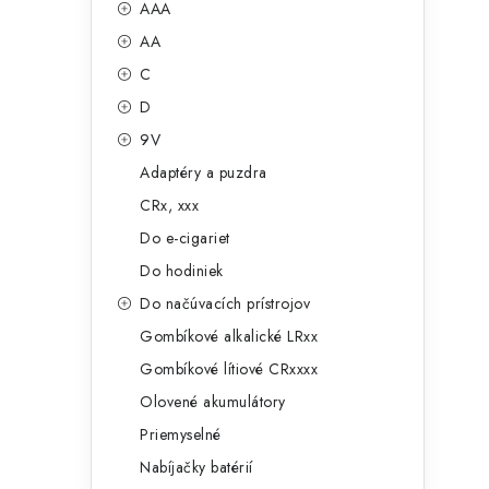
č
AAA
e
n
AA
g
ý
C
ó
D
p
r
9V
a
i
Adaptéry a puzdra
e
n
CRx, xxx
e
Do e-cigariet
Do hodiniek
l
Do načúvacích prístrojov
Gombíkové alkalické LRxx
Gombíkové lítiové CRxxxx
Olovené akumulátory
Priemyselné
Nabíjačky batérií