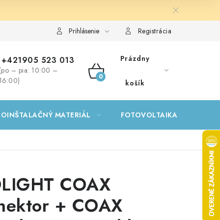
Prihlásenie
Registrácia
Prázdny
+421905 523 013
(po – pia: 10:00 –
NÁKUPNÝ
16:00)
košík
KOŠÍK
ROINŠTALAČNÝ MATERIÁL
FOTOVOLTAIKA
GA
LIGHT COAX
nektor + COAX