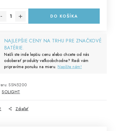
notková cena:
DO KOŠÍKA
NAJLEPŠIE CENY NA TRHU PRE ZNAČKOVÉ
BATÉRIE.
Našli ste inde lepšiu cenu alebo chcete od nás
odoberať produkty veľkoobchodne? Radi vám
pripravíme ponuku na mieru.
Napíšte nám!
aru:
SSN5200
:
SOLIGHT
č
Zdieľať