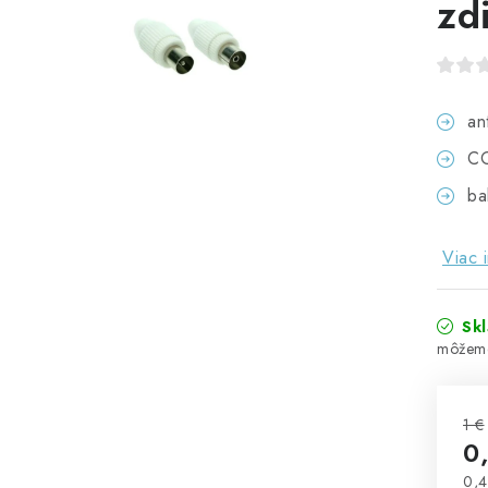
zd
an
CO
ba
Viac 
Sk
1 €
0
0,4