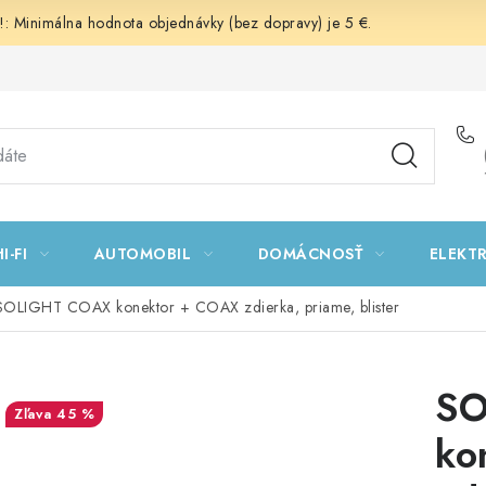
 Minimálna hodnota objednávky (bez dopravy) je 5 €.
I-FI
AUTOMOBIL
DOMÁCNOSŤ
ELEKT
SOLIGHT COAX konektor + COAX zdierka, priame, blister
SO
45 %
ko