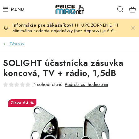
Prejsť
Hľad
na
obsah
!!! UPOZORNENIE !!!:
BATÉRIE
Minimálna hodnota objednávky (bez dopravy) je 5 €.
AUDIO - VIDEO
Zásuvky
AUTO HI-FI
SOLIGHT účastnícka zásuvka
koncová, TV + rádio, 1,5dB
AUTOMOBIL
Neohodnotené
Podrobnosti hodnotenia
DOMÁCNOSŤ
64 %
ELEKTROINŠTALAČNÝ MATERIÁL
FOTOVOLTAIKA