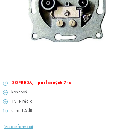
GADGETY, DARČEKY
KÁBLE A KONEKTORY
OSVETLENIE
PC A NOTEBOOKY
TELEFÓNY, TABLETY, GSM
NEZARADENÉ
DOPREDAJ - posledných 7ks !
koncová
KONTAKTY
TV + rádio
útlm: 1,5dB
Kontakty
Doprava a platba
Časté otázky
Viac informácií