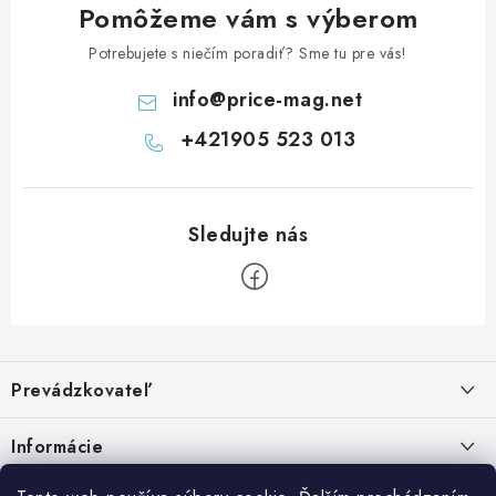
Pomôžeme vám s výberom
Potrebujete s niečím poradiť? Sme tu pre vás!
info
@
price-mag.net
+421905 523 013
Z
á
Prevádzkovateľ
p
ä
Benjamín Janiska BEN
Informácie
Malinová 49
t
955 01 TOPOĽČANY
i
Kontakty