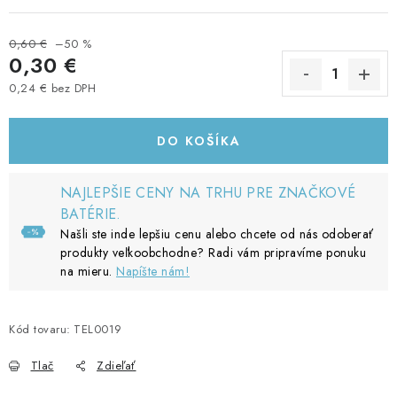
0,60 €
–50 %
0,30 €
0,24 € bez DPH
Jednotková cena:
DO KOŠÍKA
NAJLEPŠIE CENY NA TRHU PRE ZNAČKOVÉ
BATÉRIE.
Našli ste inde lepšiu cenu alebo chcete od nás odoberať
produkty veľkoobchodne? Radi vám pripravíme ponuku
na mieru.
Napíšte nám!
Kód tovaru:
TEL0019
Tlač
Zdieľať