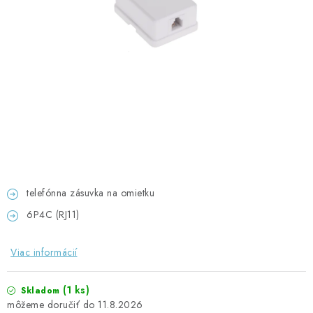
GADGETY, DARČEKY
KÁBLE A KONEKTORY
OSVETLENIE
PC A NOTEBOOKY
TELEFÓNY, TABLETY, GSM
NEZARADENÉ
telefónna zásuvka na omietku
6P4C (RJ11)
KONTAKTY
Viac informácií
Kontakty
Doprava a platba
Časté otázky
(1 ks)
Skladom
11.8.2026