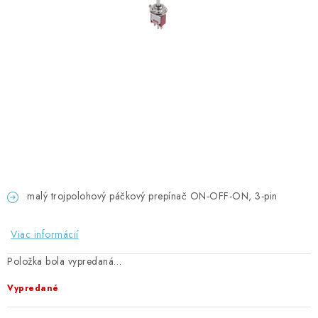
GADGETY, DARČEKY
KÁBLE A KONEKTORY
OSVETLENIE
PC A NOTEBOOKY
TELEFÓNY, TABLETY, GSM
NEZARADENÉ
malý trojpolohový páčkový prepínač ON-OFF-ON, 3-pin
KONTAKTY
Viac informácií
Položka bola vypredaná…
Kontakty
Doprava a platba
Časté otázky
Vypredané