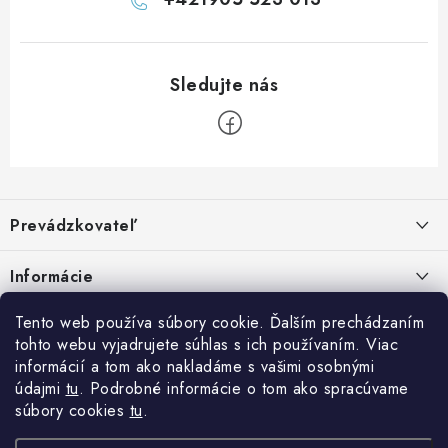
Z
á
Prevádzkovateľ
p
ä
Benjamín Janiska BEN
Informácie
Malinová 49
t
955 01 TOPOĽČANY
i
Kontakty
Tento web používa súbory cookie. Ďalším prechádzaním
e
tohto webu vyjadrujete súhlas s ich používaním. Viac
IČO: 34670602
Facebook
Doprava a platba
informácií a tom ako nakladáme s vašimi osobnými
DIČ: 1020448297
IČ DPH: SK1020448297
údajmi
tu
. Podrobné informácie o tom ako spracúvame
Obchodné podmienky
súbory cookies
tu
.
TEL: +421905 523 013
Ochrana osobných údajov