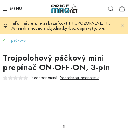
Prejsť
Hľad
na
obsah
!!! UPOZORNENIE !!!:
BATÉRIE
Minimálna hodnota objednávky (bez dopravy) je 5 €.
AUDIO - VIDEO
- páčkové
AUTO HI-FI
Trojpolohový páčkový mini
prepínač ON-OFF-ON, 3-pin
AUTOMOBIL
Neohodnotené
Podrobnosti hodnotenia
DOMÁCNOSŤ
ELEKTROINŠTALAČNÝ MATERIÁL
FOTOVOLTAIKA