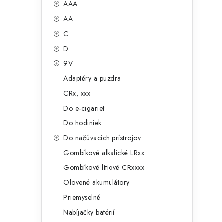
č
AAA
e
n
AA
g
ý
C
ó
D
p
r
9V
a
i
Adaptéry a puzdra
e
n
CRx, xxx
e
Do e-cigariet
Do hodiniek
l
Do načúvacích prístrojov
Gombíkové alkalické LRxx
Gombíkové lítiové CRxxxx
Olovené akumulátory
Priemyselné
Nabíjačky batérií