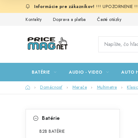
Prejsť
!!! UPOZORNENIE !!!:
na
obsah
Kontakty
Doprava a platba
Časté otázky
BATÉRIE
AUDIO - VIDEO
AUTO H
Domov
Domácnosť
Merače
Multimetre
Klasi
B
K
Preskočiť
Batérie
kategórie
a
o
t
B2B BATÉRIE