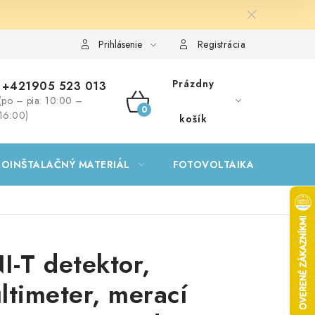
Prihlásenie
Registrácia
Prázdny
+421905 523 013
(po – pia: 10:00 –
NÁKUPNÝ
16:00)
košík
KOŠÍK
ROINŠTALAČNÝ MATERIÁL
FOTOVOLTAIKA
GA
I-T detektor,
ltimeter, merací