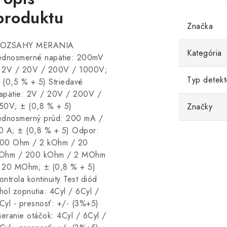
produktu
Značka
OZSAHY MERANIA
Kategória
ednosmerné napätie: 200mV
 2V / 20V / 200V / 1000V;
Typ detekt
 (0,5 % + 5) Striedavé
apätie: 2V / 20V / 200V /
50V; ± (0,8 % + 5)
Značky
ednosmerný prúd: 200 mA /
0 A; ± (0,8 % + 5) Odpor:
00 Ohm / 2 kOhm / 20
Ohm / 200 kOhm / 2 MOhm
 20 MOhm; ± (0,8 % + 5)
ontrola kontinuity Test diód
hol zopnutia: 4Cyl / 6Cyl /
Cyl - presnosť: +/- (3%+5)
eranie otáčok: 4Cyl / 6Cyl /