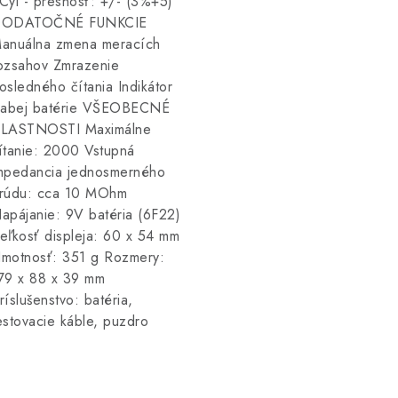
Cyl - presnosť: +/- (3%+5)
ODATOČNÉ FUNKCIE
anuálna zmena meracích
ozsahov Zmrazenie
osledného čítania Indikátor
labej batérie VŠEOBECNÉ
LASTNOSTI Maximálne
ítanie: 2000 Vstupná
mpedancia jednosmerného
rúdu: cca 10 MOhm
apájanie: 9V batéria (6F22)
eľkosť displeja: 60 x 54 mm
motnosť: 351 g Rozmery:
79 x 88 x 39 mm
ríslušenstvo: batéria,
estovacie káble, puzdro