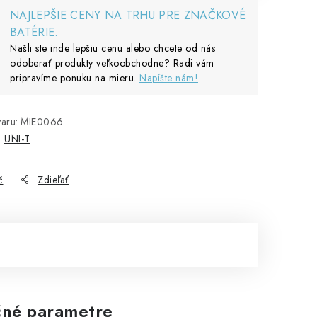
NAJLEPŠIE CENY NA TRHU PRE ZNAČKOVÉ
BATÉRIE.
Našli ste inde lepšiu cenu alebo chcete od nás
odoberať produkty veľkoobchodne? Radi vám
pripravíme ponuku na mieru.
Napíšte nám!
aru:
MIE0066
:
UNI-T
č
Zdieľať
né parametre