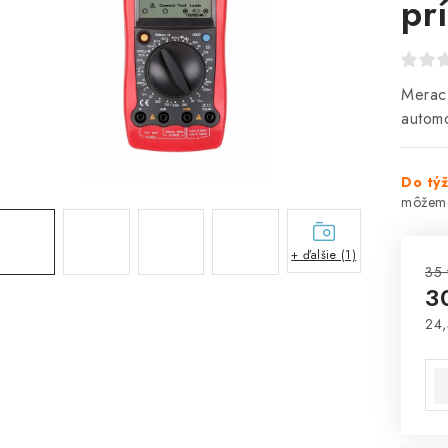
pr
Merací
autom
Do tý
+ ďalšie (1)
35 
3
24,
Jed