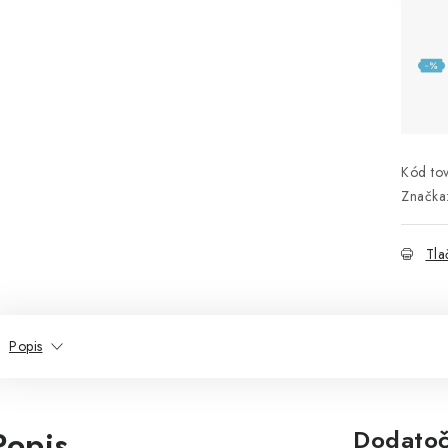
Kód tov
Značka
Tla
Popis
Popis
Dodatoč