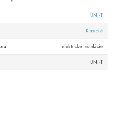
UNI-T
Klasické
ora
elektrické inštalácie
UNI-T