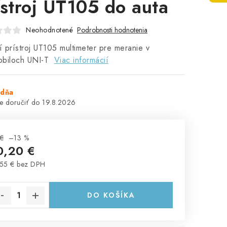
ístroj UT105 do auta
Neohodnotené
Podrobnosti hodnotenia
 prístroj UT105 multimeter pre meranie v
obiloch UNI-T
Viac informácií
ždňa
19.8.2026
€
–13 %
0,20 €
55 € bez DPH
notková cena:
DO KOŠÍKA