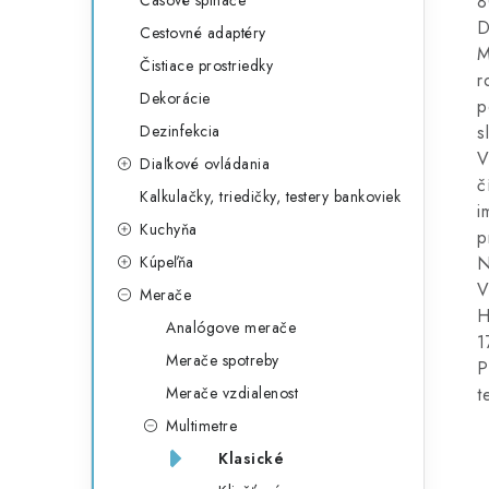
Časové spínače
8
D
Cestovné adaptéry
M
Čistiace prostriedky
r
Dekorácie
p
Dezinfekcia
s
V
Diaľkové ovládania
č
Kalkulačky, triedičky, testery bankoviek
i
Kuchyňa
p
Kúpeľňa
N
V
Merače
H
Analógove merače
1
Merače spotreby
P
Merače vzdialenost
t
Multimetre
Klasické