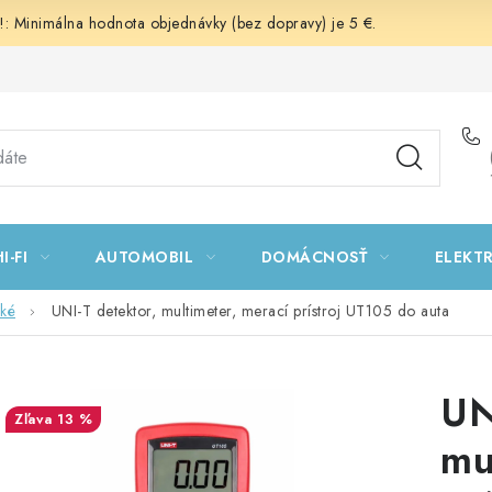
 Minimálna hodnota objednávky (bez dopravy) je 5 €.
I-FI
AUTOMOBIL
DOMÁCNOSŤ
ELEKT
cké
UNI-T detektor, multimeter, merací prístroj UT105 do auta
UN
13 %
mu