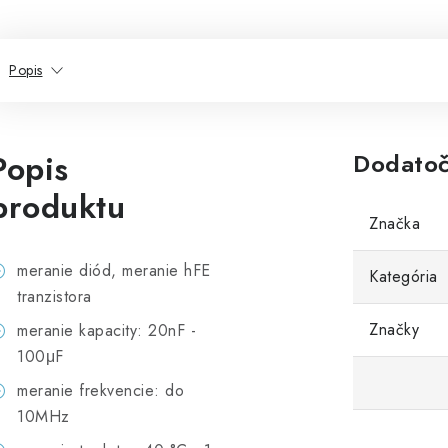
Popis
Popis
Dodatoč
produktu
Značka
meranie diód, meranie hFE
Kategória
tranzistora
Značky
meranie kapacity: 20nF -
100μF
meranie frekvencie: do
10MHz