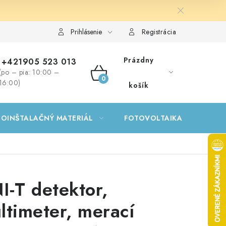
Prihlásenie
Registrácia
Prázdny
+421905 523 013
(po – pia: 10:00 –
NÁKUPNÝ
16:00)
košík
KOŠÍK
ROINŠTALAČNÝ MATERIÁL
FOTOVOLTAIKA
GA
I-T detektor,
ltimeter, merací