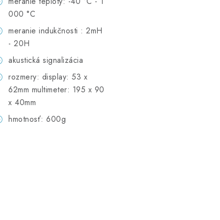
meranie teploty: -40 °C - 1
000 °C
meranie indukčnosti : 2mH
- 20H
akustická signalizácia
rozmery: display: 53 x
62mm multimeter: 195 x 90
x 40mm
hmotnosť: 600g