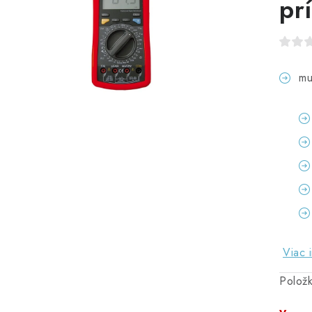
pr
mu
Viac 
Polož