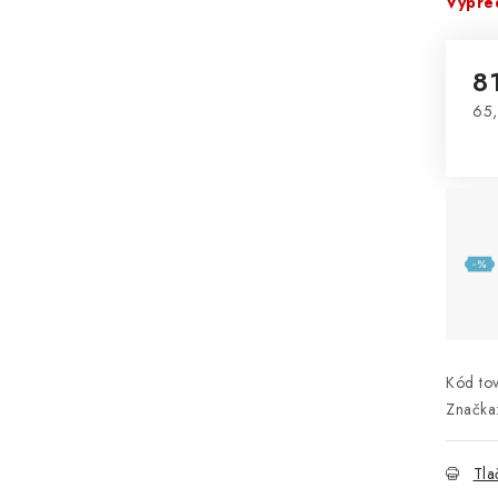
Vypre
8
65,
Jed
Kód tov
Značka
Tla