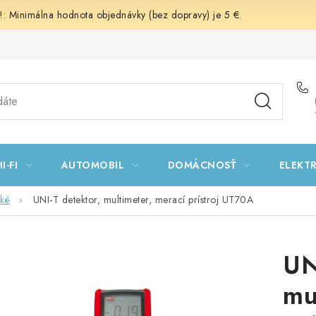
 Minimálna hodnota objednávky (bez dopravy) je 5 €.
I-FI
AUTOMOBIL
DOMÁCNOSŤ
ELEKT
cké
UNI-T detektor, multimeter, merací prístroj UT70A
UN
mu