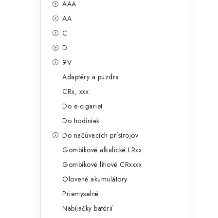
č
AAA
e
n
AA
g
ý
C
ó
D
p
r
9V
a
i
Adaptéry a puzdra
e
n
CRx, xxx
e
Do e-cigariet
Do hodiniek
l
Do načúvacích prístrojov
Gombíkové alkalické LRxx
Gombíkové lítiové CRxxxx
Olovené akumulátory
Priemyselné
Nabíjačky batérií