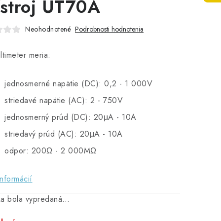
ístroj UT70A
Neohodnotené
Podrobnosti hodnotenia
ltimeter meria:
jednosmerné napätie (DC): 0,2 - 1 000V
striedavé napätie (AC): 2 - 750V
jednosmerný prúd (DC): 20μA - 10A
striedavý prúd (AC): 20μA - 10A
odpor: 200Ω - 2 000MΩ
informácií
ka bola vypredaná…