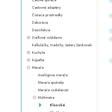
Časové spínače
Cestovné adaptéry
Čistiace prostriedky
Dekorácie
Dezinfekcia
Diaľkové ovládania
Kalkulačky, triedičky, testery bankoviek
Kuchyňa
Kúpeľňa
Merače
Analógove merače
Merače spotreby
Merače vzdialenost
Multimetre
Klasické