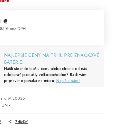
dané
1 €
85 € bez DPH
notková cena:
NAJLEPŠIE CENY NA TRHU PRE ZNAČKOVÉ
BATÉRIE.
Našli ste inde lepšiu cenu alebo chcete od nás
odoberať produkty veľkoobchodne? Radi vám
pripravíme ponuku na mieru.
Napíšte nám!
aru:
MIE0025
:
UNI-T
č
Zdieľať