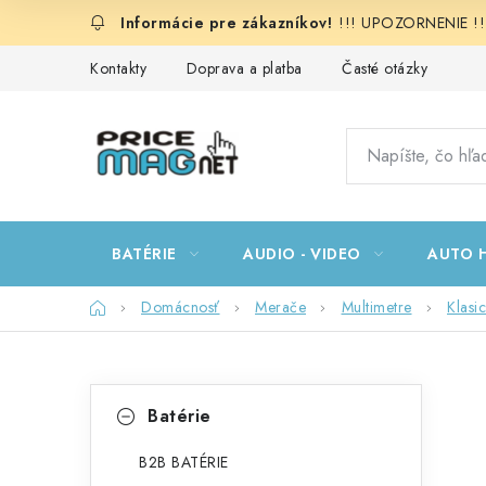
Prejsť
!!! UPOZORNENIE !!!:
na
obsah
Kontakty
Doprava a platba
Časté otázky
BATÉRIE
AUDIO - VIDEO
AUTO H
Domov
Domácnosť
Merače
Multimetre
Klasi
B
K
Preskočiť
Batérie
kategórie
a
o
t
B2B BATÉRIE