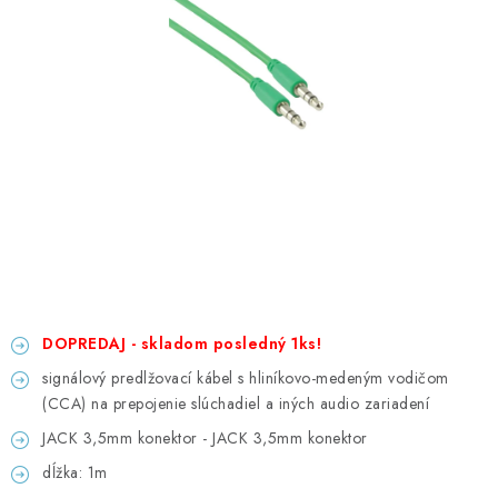
GADGETY, DARČEKY
KÁBLE A KONEKTORY
OSVETLENIE
PC A NOTEBOOKY
TELEFÓNY, TABLETY, GSM
NEZARADENÉ
DOPREDAJ - skladom posledný 1ks!
KONTAKTY
signálový predlžovací kábel s hliníkovo-medeným vodičom
(CCA) na prepojenie slúchadiel a iných audio zariadení
Kontakty
Doprava a platba
Časté otázky
JACK 3,5mm konektor - JACK 3,5mm konektor
dĺžka: 1m