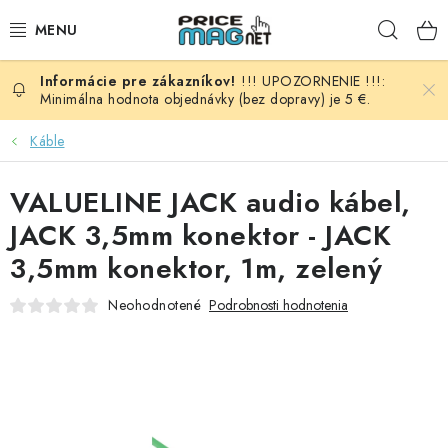
Prejsť
Hľad
na
obsah
!!! UPOZORNENIE !!!:
BATÉRIE
Minimálna hodnota objednávky (bez dopravy) je 5 €.
AUDIO - VIDEO
Káble
AUTO HI-FI
VALUELINE JACK audio kábel,
JACK 3,5mm konektor - JACK
AUTOMOBIL
3,5mm konektor, 1m, zelený
DOMÁCNOSŤ
Neohodnotené
Podrobnosti hodnotenia
ELEKTROINŠTALAČNÝ MATERIÁL
FOTOVOLTAIKA