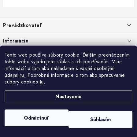
Z
á
Prevádzkovateľ
p
ä
Benjamín Janiska BEN
Informácie
Malinová 49
t
955 01 TOPOĽČANY
i
Kontakty
Tento web používa súbory cookie. Ďalším prechádzaním
e
tohto webu vyjadrujete súhlas s ich používaním. Viac
IČO: 34670602
Facebook
Doprava a platba
informácií a tom ako nakladáme s vašimi osobnými
DIČ: 1020448297
IČ DPH: SK1020448297
údajmi
tu
. Podrobné informácie o tom ako spracúvame
Obchodné podmienky
súbory cookies
tu
.
TEL: +421905 523 013
Ochrana osobných údajov
MAIL: mag@price-mag.net
Nastavenie
Vrátenie tovaru
Reklamácie
Odmietnuť
Súhlasím
Copyright 2026
price-mag.net
. Všetky práva vyhradené.
Vytvoril Shoptet
a jeho partner
WEBHUT.sk