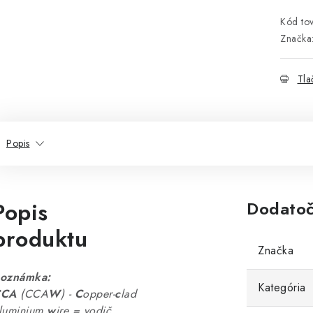
Kód tov
Značka
Tla
Popis
Popis
Dodatoč
produktu
Značka
oznámka:
Kategória
CCA
(CCA
W
) -
C
opper-
c
lad
luminium
w
ire = vodič