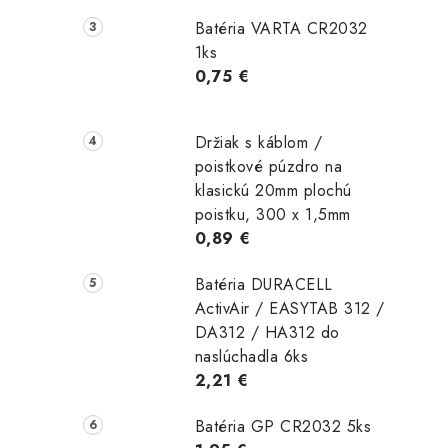
Batéria VARTA CR2032
1ks
0,75 €
Držiak s káblom /
poistkové púzdro na
klasickú 20mm plochú
poistku, 300 x 1,5mm
0,89 €
Batéria DURACELL
ActivAir / EASYTAB 312 /
DA312 / HA312 do
naslúchadla 6ks
2,21 €
Batéria GP CR2032 5ks