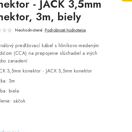
nektor - JACK 3,5mm
nektor, 3m, biely
Neohodnotené
Podrobnosti hodnotenia
gnálový predlžovací kábel s hliníkovo-medeným
dičom (CCA) na prepojenie slúchadiel a iných
dio zariadení
CK 3,5mm konektor - JACK 3,5mm konektor
žka: 3m
rba: biela
lenie: sáčok