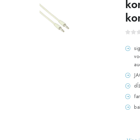
ko
ko
si
vo
au
JA
dĺ
fa
ba