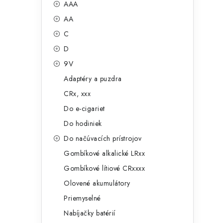
č
AAA
e
n
AA
g
ý
C
ó
D
p
r
9V
a
i
Adaptéry a puzdra
e
n
CRx, xxx
e
Do e-cigariet
Do hodiniek
l
Do načúvacích prístrojov
Gombíkové alkalické LRxx
Gombíkové lítiové CRxxxx
Olovené akumulátory
Priemyselné
Nabíjačky batérií