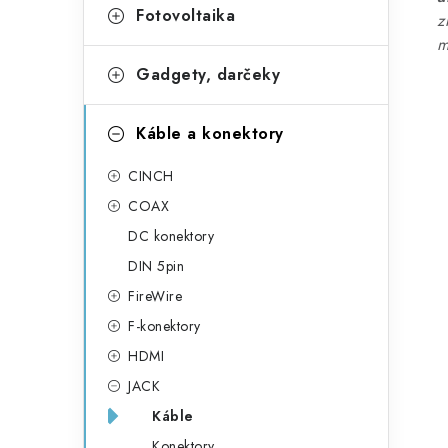
Fotovoltaika
z
m
Gadgety, darčeky
Káble a konektory
CINCH
COAX
DC konektory
DIN 5pin
FireWire
F-konektory
HDMI
JACK
Káble
Konektory