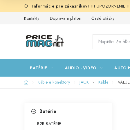
Prejsť
!!! UPOZORNENIE !!!:
na
obsah
Kontakty
Doprava a platba
Časté otázky
BATÉRIE
AUDIO - VIDEO
AUTO H
Domov
Káble a konektory
JACK
Káble
VALUEL
B
K
Preskočiť
Batérie
kategórie
a
o
t
B2B BATÉRIE