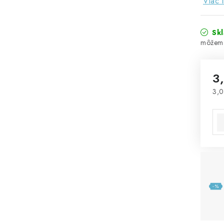
Viac 
Sk
3
3,0
Jed