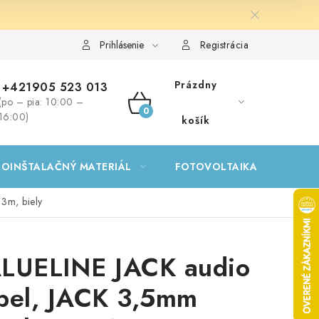
Prihlásenie
Registrácia
Prázdny
+421905 523 013
(po – pia: 10:00 –
NÁKUPNÝ
16:00)
košík
KOŠÍK
ROINŠTALAČNÝ MATERIÁL
FOTOVOLTAIKA
GA
3m, biely
LUELINE JACK audio
bel, JACK 3,5mm