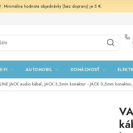
 Minimálna hodnota objednávky (bez dopravy) je 5 €.
I-FI
AUTOMOBIL
DOMÁCNOSŤ
ELEKT
INE JACK audio kábel, JACK 3,5mm konektor - JACK 3,5mm konektor, 
VA
ká