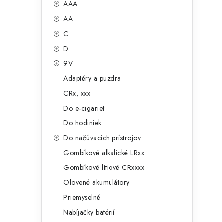
č
AAA
e
n
AA
g
ý
C
ó
D
p
r
9V
a
i
Adaptéry a puzdra
e
n
CRx, xxx
e
Do e-cigariet
Do hodiniek
l
Do načúvacích prístrojov
Gombíkové alkalické LRxx
Gombíkové lítiové CRxxxx
Olovené akumulátory
Priemyselné
Nabíjačky batérií