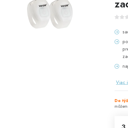
za
sa
po
pr
za
na
Viac 
Do tý
3