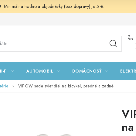
 Minimálna hodnota objednávky (bez dopravy) je 5 €.
I-FI
AUTOMOBIL
DOMÁCNOSŤ
ELEKT
térie
VIPOW sada svietidiel na bicykel, predné a zadné
VI
na