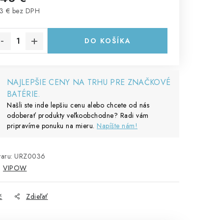
3 € bez DPH
notková cena:
DO KOŠÍKA
NAJLEPŠIE CENY NA TRHU PRE ZNAČKOVÉ
BATÉRIE.
Našli ste inde lepšiu cenu alebo chcete od nás
odoberať produkty veľkoobchodne? Radi vám
pripravíme ponuku na mieru.
Napíšte nám!
aru:
URZ0036
:
VIPOW
č
Zdieľať