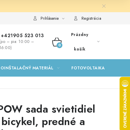
Prihlásenie
Registrácia
Prázdny
+421905 523 013
(po – pia: 10:00 –
NÁKUPNÝ
16:00)
košík
KOŠÍK
ROINŠTALAČNÝ MATERIÁL
FOTOVOLTAIKA
GA
POW sada svietidiel
 bicykel, predné a