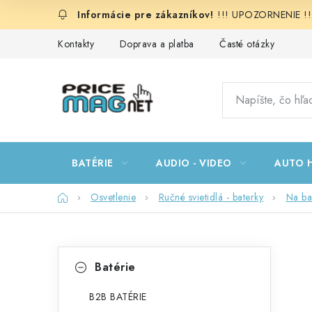
Prejsť
!!! UPOZORNENIE !!!:
na
obsah
Kontakty
Doprava a platba
Časté otázky
BATÉRIE
AUDIO - VIDEO
AUTO H
Domov
Osvetlenie
Ručné svietidlá - baterky
Na ba
B
K
Preskočiť
Batérie
kategórie
a
o
t
B2B BATÉRIE