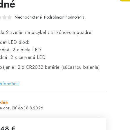
dné
Neohodnotené
Podrobnosti hodnotenia
da 2 svetiel na bicykel v silikónovom puzdre
čet LED diód:
edná: 2 x biela LED
dná: 2 x červená LED
pájanie: 2 x CR2032 batérie (súčasťou balenia)
informácií
ždňa
18.8.2026
,48 €