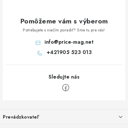
Pomôžeme vám s výberom
Potrebujete s niečím poradiť? Sme tu pre vás!
info
@
price-mag.net
+421905 523 013
Z
á
Prevádzkovateľ
p
ä
Benjamín Janiska BEN