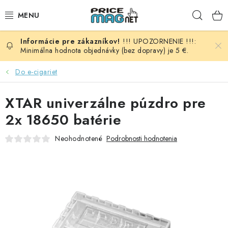
Prejsť
Hľad
na
obsah
!!! UPOZORNENIE !!!:
BATÉRIE
Minimálna hodnota objednávky (bez dopravy) je 5 €.
AUDIO - VIDEO
Do e-cigariet
AUTO HI-FI
XTAR univerzálne púzdro pre
2x 18650 batérie
AUTOMOBIL
Neohodnotené
Podrobnosti hodnotenia
DOMÁCNOSŤ
ELEKTROINŠTALAČNÝ MATERIÁL
FOTOVOLTAIKA