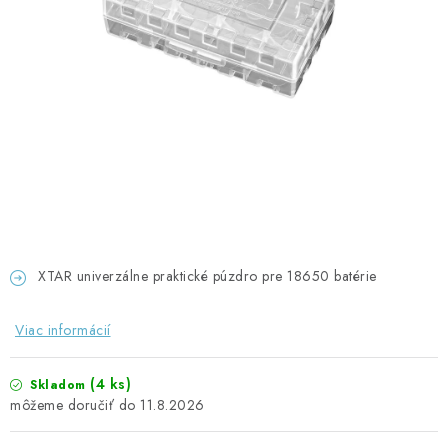
GADGETY, DARČEKY
KÁBLE A KONEKTORY
OSVETLENIE
PC A NOTEBOOKY
TELEFÓNY, TABLETY, GSM
NEZARADENÉ
XTAR univerzálne praktické púzdro pre 18650 batérie
KONTAKTY
Viac informácií
Kontakty
Doprava a platba
Časté otázky
(4 ks)
Skladom
11.8.2026