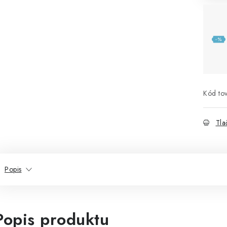
Kód tov
Tla
Popis
Popis produktu