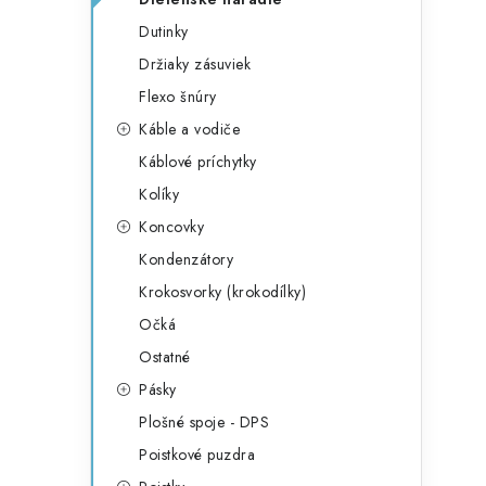
Dutinky
Držiaky zásuviek
Flexo šnúry
Káble a vodiče
Káblové príchytky
Kolíky
Koncovky
Kondenzátory
Krokosvorky (krokodílky)
Očká
Ostatné
Pásky
Plošné spoje - DPS
Poistkové puzdra