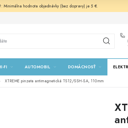
 Minimálna hodnota objednávky (bez dopravy) je 5 €.
I-FI
AUTOMOBIL
DOMÁCNOSŤ
ELEKT
XTREME pinzeta antimagnetická TS12/SSH-SA, 110mm
XT
an