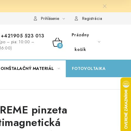
Prihlásenie
Registrácia
Prázdny
+421905 523 013
(po – pia: 10:00 –
NÁKUPNÝ
16:00)
košík
KOŠÍK
ROINŠTALAČNÝ MATERIÁL
FOTOVOLTAIKA
GA
REME pinzeta
timagnetická