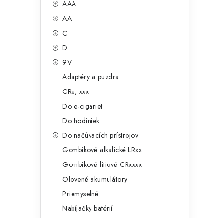
č
AAA
e
n
AA
g
ý
C
ó
D
p
r
9V
a
i
Adaptéry a puzdra
e
n
CRx, xxx
e
Do e-cigariet
Do hodiniek
l
Do načúvacích prístrojov
Gombíkové alkalické LRxx
Gombíkové lítiové CRxxxx
Olovené akumulátory
Priemyselné
Nabíjačky batérií