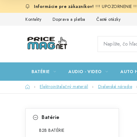
Prejsť
!!! UPOZORNENIE !!!:
na
obsah
Kontakty
Doprava a platba
Časté otázky
BATÉRIE
AUDIO - VIDEO
AUTO H
Domov
Elektroinštalačný materiál
Dielenské náradie
B
K
Preskočiť
Batérie
kategórie
a
o
t
B2B BATÉRIE