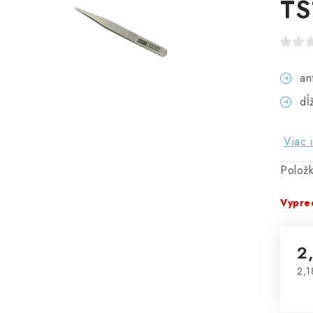
TS
an
dĺ
Viac 
Polož
Vypre
2
2,1
Jed