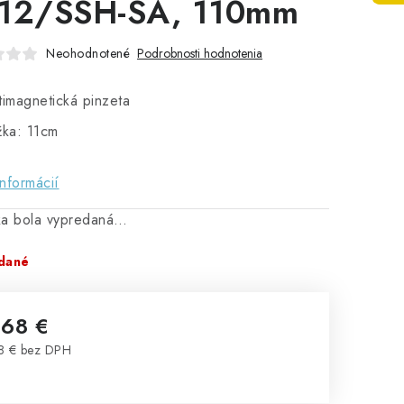
12/SSH-SA, 110mm
Neohodnotené
Podrobnosti hodnotenia
timagnetická pinzeta
žka: 11cm
informácií
ka bola vypredaná…
dané
,68 €
8 € bez DPH
notková cena: