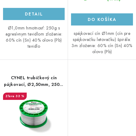
DETAIL
DO KOŠÍKA
Ø1,0mm hmotnosť: 250g s
spájkovací cín Ø1mm (cín pre
agresívnym tavidlom zloženie:
spájkovačku letovačku) špirála:
60% cín (Sn) 40% olovo (Pb)
3m zloženie: 60% cín (Sn) 40%
tavidlo
olovo (Pb)
CYNEL trubičkový cín
pájkovací, Ø2,50mm, 250g,
bezolovnatý
33 %