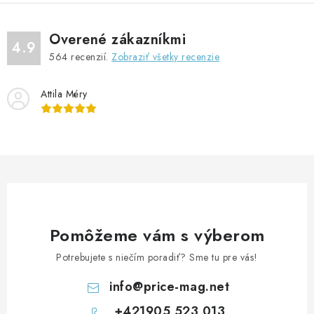
á
d
Overené zákazníkmi
a
4.9
564
recenzií.
Zobraziť všetky recenzie
c
i
Attila Méry
e
p
r
v
k
y
v
ý
Pomôžeme vám s výberom
p
Potrebujete s niečím poradiť? Sme tu pre vás!
i
s
info
@
price-mag.net
u
+421905 523 013