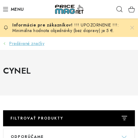
Prejsť
Hľad
na
obsah
!!! UPOZORNENIE !!!:
BATÉRIE
Minimálna hodnota objednávky (bez dopravy) je 5 €.
AUDIO - VIDEO
Predávané značky
AUTO HI-FI
CYNEL
AUTOMOBIL
DOMÁCNOSŤ
ELEKTROINŠTALAČNÝ MATERIÁL
FILTROVAŤ PRODUKTY
FOTOVOLTAIKA
V
R
ODPORÚČAME