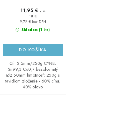
11,95 €
/ ks
18 €
9,72 € bez DPH
(1 ks)
Skladom
DO KOŠÍKA
Cín 2,5mm/250g CYNEL
Sn99,3 Cu0,7 bezolovnatý
Ø2,50mm hmotnosť: 250g s
tavidlom zloženie - 60% cínu,
40% olovo
O
v
l