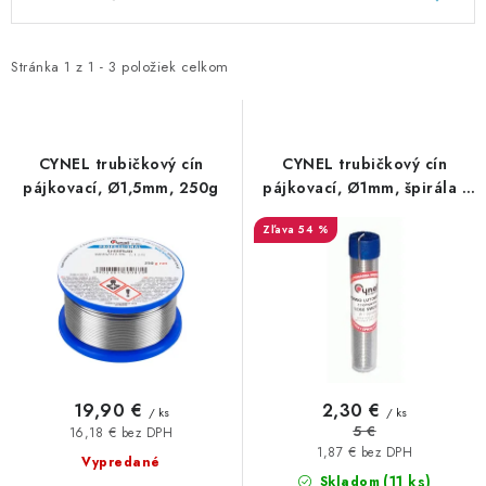
GADGETY, DARČEKY
ý
a
p
d
KÁBLE A KONEKTORY
i
e
Stránka
1
z
1
-
3
položiek celkom
s
n
OSVETLENIE
p
i
r
e
CYNEL trubičkový cín
CYNEL trubičkový cín
PC A NOTEBOOKY
o
p
pájkovací, Ø1,5mm, 250g
pájkovací, Ø1mm, špirála -
3m
d
r
TELEFÓNY, TABLETY, GSM
54 %
u
o
k
d
NEZARADENÉ
t
u
o
k
KONTAKTY
v
t
o
Kontakty
Doprava a platba
Časté otázky
19,90 €
2,30 €
/ ks
/ ks
v
5 €
16,18 € bez DPH
1,87 € bez DPH
Vypredané
(11 ks)
Skladom