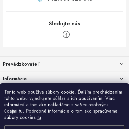
Z
á
Prevádzkovateľ
p
ä
Benjamín Janiska BEN
Informácie
Malinová 49
t
955 01 TOPOĽČANY
i
Kontakty
Tento web používa súbory cookie. Ďalším prechádzaním
e
tohto webu vyjadrujete súhlas s ich používaním. Viac
IČO: 34670602
Facebook
Doprava a platba
informácií a tom ako nakladáme s vašimi osobnými
DIČ: 1020448297
údajmi
tu
. Podrobné informácie o tom ako spracúvame
IČ DPH: SK1020448297
Obchodné podmienky
súbory cookies
tu
.
TEL: +421905 523 013
Ochrana osobných údajov
MAIL: mag@price-mag.net