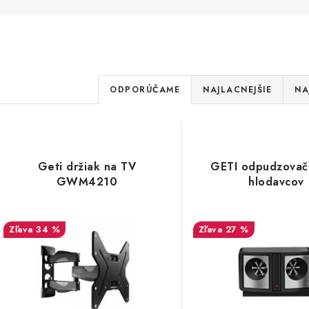
R
ODPORÚČAME
NAJLACNEJŠIE
NA
a
V
d
ý
e
Geti držiak na TV
GETI odpudzovač
p
GWM4210
hlodavcov
n
i
s
34 %
27 %
e
p
p
r
r