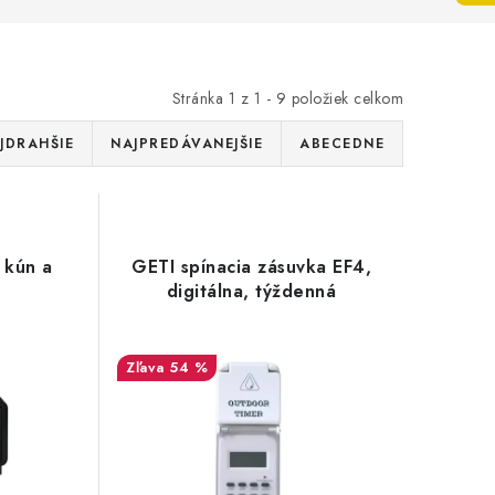
Stránka
1
z
1
-
9
položiek celkom
JDRAHŠIE
NAJPREDÁVANEJŠIE
ABECEDNE
 kún a
GETI spínacia zásuvka EF4,
digitálna, týždenná
54 %