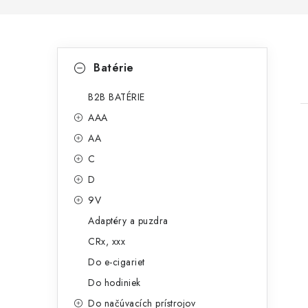
B
K
Preskočiť
Batérie
kategórie
a
o
t
B2B BATÉRIE
č
AAA
e
n
AA
g
ý
C
ó
D
p
r
9V
i
a
i
Adaptéry a puzdra
e
n
CRx, xxx
e
Do e-cigariet
Do hodiniek
l
Do načúvacích prístrojov