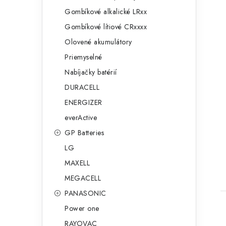
Gombíkové alkalické LRxx
Gombíkové lítiové CRxxxx
Olovené akumulátory
Priemyselné
Nabíjačky batérií
t
DURACELL
ENERGIZER
everActive
GP Batteries
LG
MAXELL
MEGACELL
PANASONIC
Power one
RAYOVAC