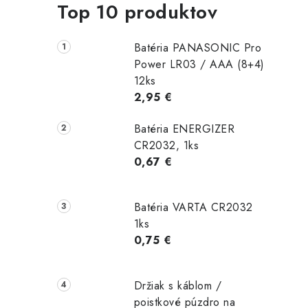
Top 10 produktov
l
Batéria PANASONIC Pro
Power LR03 / AAA (8+4)
12ks
2,95 €
Batéria ENERGIZER
i
CR2032, 1ks
0,67 €
r
Batéria VARTA CR2032
1ks
0,75 €
Držiak s káblom /
poistkové púzdro na