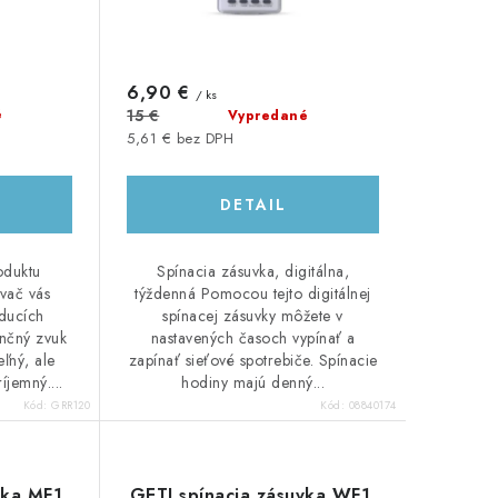
6,90 €
/ ks
é
15 €
Vypredané
5,61 € bez DPH
DETAIL
oduktu
Spínacia zásuvka, digitálna,
vač vás
týždenná Pomocou tejto digitálnej
ducích
spínacej zásuvky môžete v
nčný zvuk
nastavených časoch vypínať a
ľný, ale
zapínať sieťové spotrebiče. Spínacie
jemný....
hodiny majú denný...
Kód:
GRR120
Kód:
08840174
vka MF1,
GETI spínacia zásuvka WF1,