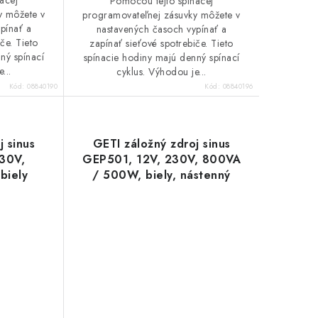
acej
Pomocou tejto spínacej
y môžete v
programovateľnej zásuvky môžete v
pínať a
nastavených časoch vypínať a
če. Tieto
zapínať sieťové spotrebiče. Tieto
ný spínací
spínacie hodiny majú denný spínací
...
cyklus. Výhodou je...
Kód:
08840190
Kód:
08840196
j sinus
GETI záložný zdroj sinus
30V,
GEP501, 12V, 230V, 800VA
biely
/ 500W, biely, nástenný