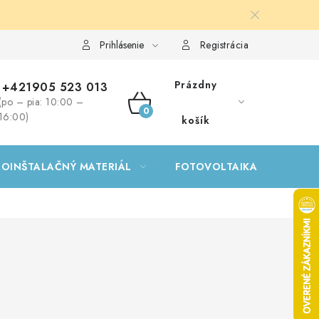
Prihlásenie
Registrácia
Prázdny
+421905 523 013
(po – pia: 10:00 –
NÁKUPNÝ
16:00)
košík
KOŠÍK
ROINŠTALAČNÝ MATERIÁL
FOTOVOLTAIKA
GA