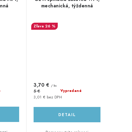
enná
mechanická, týždenná
26 %
3,70 €
/ ks
é
5 €
Vypredané
3,01 € bez DPH
DETAIL