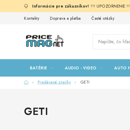
Prejsť
!!! UPOZORNENIE !!!:
na
obsah
Kontakty
Doprava a platba
Časté otázky
BATÉRIE
AUDIO - VIDEO
AUTO H
Domov
Predávané značky
GETI
GETI