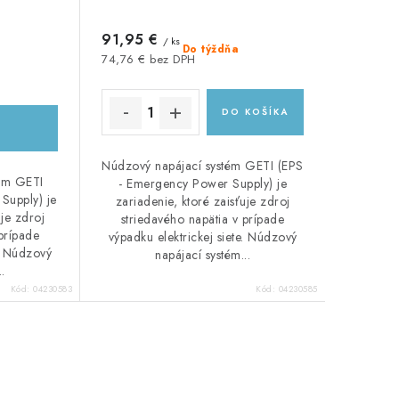
91,95 €
/ ks
Do týždňa
74,76 € bez DPH
DO KOŠÍKA
Núdzový napájací systém GETI (EPS
tém GETI
- Emergency Power Supply) je
Supply) je
zariadenie, ktoré zaisťuje zdroj
uje zdroj
striedavého napätia v prípade
prípade
výpadku elektrickej siete. Núdzový
e. Núdzový
napájací systém...
..
Kód:
04230583
Kód:
04230585