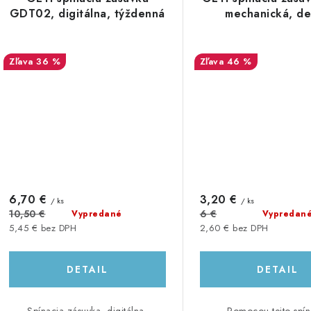
GDT02, digitálna, týždenná
mechanická, d
36 %
46 %
6,70 €
3,20 €
/ ks
/ ks
10,50 €
6 €
Vypredané
Vypredan
5,45 € bez DPH
2,60 € bez DPH
DETAIL
DETAIL