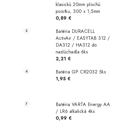
klasickú 20mm plochú
poistku, 300 x 1,5mm
0,89 €
i
Batéria DURACELL
ActivAir / EASYTAB 312 /
DA312 / HA312 do
naslúchadla 6ks
2,21 €
Batéria GP CR2032 5ks
1,95 €
Batéria VARTA Energy AA
/ LR6 alkalická 4ks
0,99 €