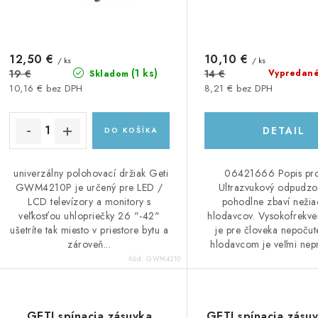
o
o
d
d
u
12,50 €
10,10 €
u
/ ks
/ ks
(1 ks)
19 €
14 €
Vypredan
Skladom
k
k
10,16 € bez DPH
8,21 € bez DPH
t
DETAIL
DO KOŠÍKA
o
o
v
v
univerzálny polohovací držiak Geti
06421666 Popis pr
GWM4210P je určený pre LED /
Ultrazvukový odpudzo
LCD televízory a monitory s
pohodlne zbaví nežia
veľkosťou uhlopriečky 26 "-42"
hlodavcov. Vysokofrekve
ušetríte tak miesto v priestore bytu a
je pre človeka nepočute
zároveň...
hlodavcom je veľmi neprí
Kód:
GWM4210
GETI spínacia zásuvka
GETI spínacia zásu