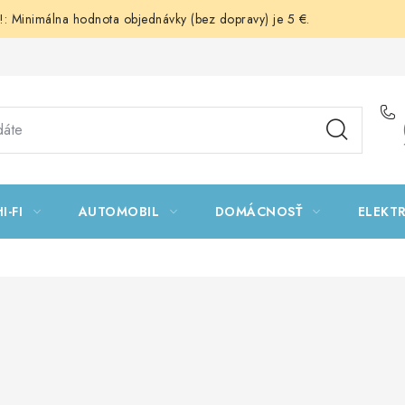
 Minimálna hodnota objednávky (bez dopravy) je 5 €.
I-FI
AUTOMOBIL
DOMÁCNOSŤ
ELEKT