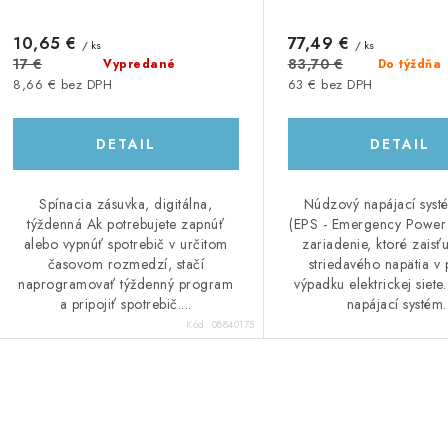
10,65 €
77,49 €
/ ks
/ ks
17 €
83,70 €
Vypredané
Do týždňa
8,66 € bez DPH
63 € bez DPH
DETAIL
DETAIL
Spínacia zásuvka, digitálna,
Núdzový napájací sys
týždenná Ak potrebujete zapnúť
(EPS - Emergency Power 
alebo vypnúť spotrebič v určitom
zariadenie, ktoré zaisť
časovom rozmedzí, stačí
striedavého napätia v 
naprogramovať týždenný program
výpadku elektrickej siet
a pripojiť spotrebič....
napájací systém.
Kód:
08840175
O