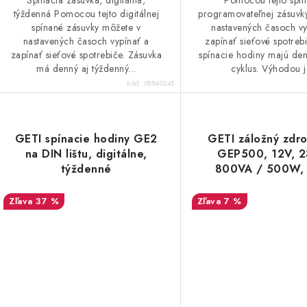
Spínacia zásuvka, digitálna,
Pomocou tejto spín
týždenná Pomocou tejto digitálnej
programovateľnej zásuvk
spínané zásuvky môžete v
nastavených časoch vy
nastavených časoch vypínať a
zapínať sieťové spotrebi
zapínať sieťové spotrebiče. Zásuvka
spínacie hodiny majú den
má denný aj týždenný...
cyklus. Výhodou je
Kód:
08840245
GETI spínacie hodiny GE2
GETI záložný zdro
na DIN lištu, digitálne,
GEP500, 12V, 2
týždenné
800VA / 500W, 
37 %
7 %