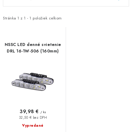
GADGETY, DARČEKY
ý
a
p
d
KÁBLE A KONEKTORY
i
e
Stránka
1
z
1
-
1
položiek celkom
s
n
OSVETLENIE
p
i
r
e
NSSC LED denné svietenie
PC A NOTEBOOKY
o
p
DRL 16-1W-506 (160mm)
d
r
TELEFÓNY, TABLETY, GSM
u
o
k
d
NEZARADENÉ
t
u
o
k
KONTAKTY
v
t
o
Kontakty
Doprava a platba
Časté otázky
39,98 €
/ ks
v
32,50 € bez DPH
Vypredané