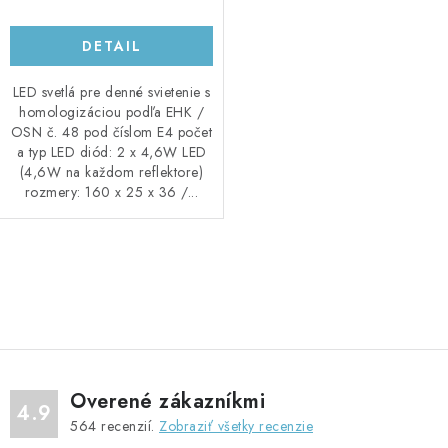
DETAIL
LED svetlá pre denné svietenie s
homologizáciou podľa EHK /
OSN č. 48 pod číslom E4 počet
a typ LED diód: 2 x 4,6W LED
(4,6W na každom reflektore)
rozmery: 160 x 25 x 36 /...
O
v
l
á
d
Overené zákazníkmi
a
4.9
564
recenzií.
Zobraziť všetky recenzie
c