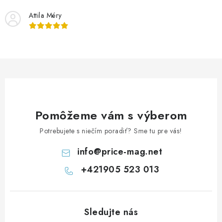
i
Attila Méry
e
p
r
v
k
y
v
ý
Pomôžeme vám s výberom
p
Potrebujete s niečím poradiť? Sme tu pre vás!
i
s
info
@
price-mag.net
u
+421905 523 013