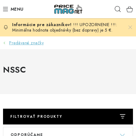
Prejsť
Hľad
na
obsah
!!! UPOZORNENIE !!!:
BATÉRIE
Minimálna hodnota objednávky (bez dopravy) je 5 €.
AUDIO - VIDEO
Predávané značky
AUTO HI-FI
NSSC
AUTOMOBIL
DOMÁCNOSŤ
ELEKTROINŠTALAČNÝ MATERIÁL
FILTROVAŤ PRODUKTY
FOTOVOLTAIKA
V
R
ODPORÚČAME