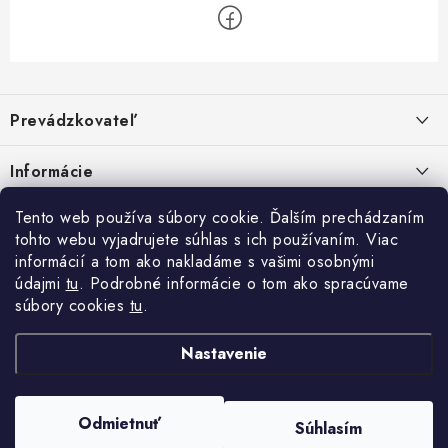
Z
á
Prevádzkovateľ
p
ä
Benjamín Janiska BEN
Informácie
Malinová 49
t
955 01 TOPOĽČANY
i
Kontakty
Tento web používa súbory cookie. Ďalším prechádzaním
e
tohto webu vyjadrujete súhlas s ich používaním. Viac
IČO: 34670602
Facebook
Doprava a platba
informácií a tom ako nakladáme s vašimi osobnými
DIČ: 1020448297
IČ DPH: SK1020448297
údajmi
tu
. Podrobné informácie o tom ako spracúvame
Obchodné podmienky
súbory cookies
tu
.
TEL: +421905 523 013
Ochrana osobných údajov
MAIL: mag@price-mag.net
Nastavenie
Vrátenie tovaru
Reklamácie
Odmietnuť
Súhlasím
Copyright 2026
price-mag.net
. Všetky práva vyhradené.