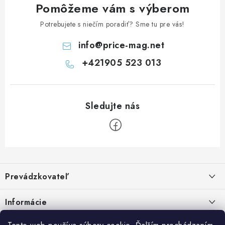
Pomôžeme vám s výberom
Potrebujete s niečím poradiť? Sme tu pre vás!
info
@
price-mag.net
+421905 523 013
Z
á
Prevádzkovateľ
p
ä
Benjamín Janiska BEN
Informácie
Malinová 49
t
955 01 TOPOĽČANY
i
Kontakty