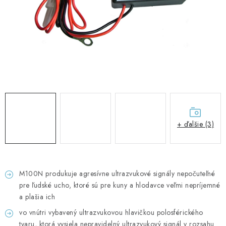
GADGETY, DARČEKY
KÁBLE A KONEKTORY
OSVETLENIE
PC A NOTEBOOKY
TELEFÓNY, TABLETY, GSM
+ ďalšie (3)
NEZARADENÉ
KONTAKTY
M100N produkuje agresívne ultrazvukové signály nepočuteľné
pre ľudské ucho, ktoré sú pre kuny a hlodavce veľmi nepríjemné
Kontakty
Doprava a platba
Časté otázky
a plašia ich
vo vnútri vybavený ultrazvukovou hlavičkou polosférického
tvaru, ktorá vysiela nepravidelný ultrazvukový signál v rozsahu