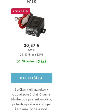
M180
40 %
30,87 €
52 €
25,10 € bez DPH
(5 ks)
Skladom
DO KOŠÍKA
špičkový ultrazvukový
odpudzovač-plašič kún a
hlodavcov pre automobily,
poľnohospodárske stroje,
karavány, lode a pod.