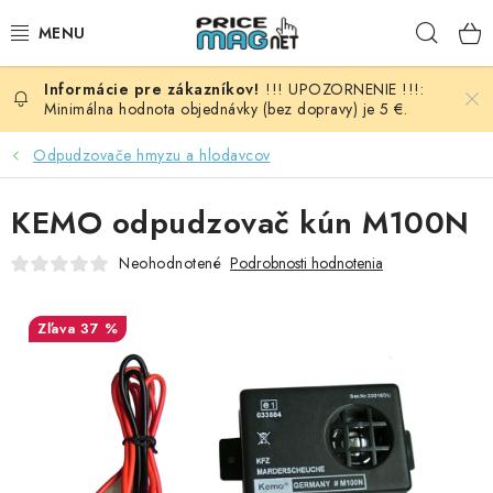
Prejsť
Hľad
na
obsah
!!! UPOZORNENIE !!!:
BATÉRIE
Minimálna hodnota objednávky (bez dopravy) je 5 €.
AUDIO - VIDEO
Odpudzovače hmyzu a hlodavcov
AUTO HI-FI
KEMO odpudzovač kún M100N
Neohodnotené
Podrobnosti hodnotenia
AUTOMOBIL
DOMÁCNOSŤ
37 %
ELEKTROINŠTALAČNÝ MATERIÁL
FOTOVOLTAIKA