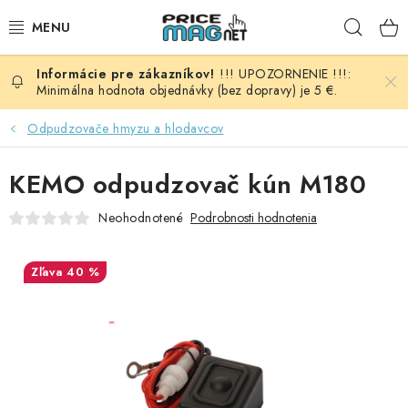
Prejsť
Hľad
na
obsah
!!! UPOZORNENIE !!!:
BATÉRIE
Minimálna hodnota objednávky (bez dopravy) je 5 €.
AUDIO - VIDEO
Odpudzovače hmyzu a hlodavcov
AUTO HI-FI
KEMO odpudzovač kún M180
Neohodnotené
Podrobnosti hodnotenia
AUTOMOBIL
DOMÁCNOSŤ
40 %
ELEKTROINŠTALAČNÝ MATERIÁL
FOTOVOLTAIKA