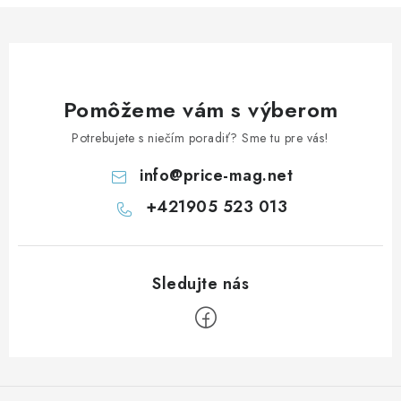
Pomôžeme vám s výberom
Potrebujete s niečím poradiť? Sme tu pre vás!
info
@
price-mag.net
+421905 523 013
Z
á