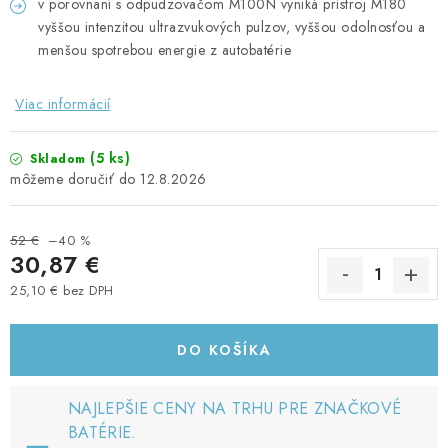
v porovnaní s odpudzovačom M100N vyniká prístroj M180
vyššou intenzitou ultrazvukových pulzov, vyššou odolnosťou a
menšou spotrebou energie z autobatérie
Viac informácií
(5 ks)
Skladom
12.8.2026
52 €
–40 %
30,87 €
25,10 € bez DPH
Jednotková cena:
DO KOŠÍKA
NAJLEPŠIE CENY NA TRHU PRE ZNAČKOVÉ
BATÉRIE.