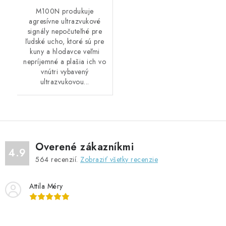
M100N produkuje
agresívne ultrazvukové
signály nepočuteľné pre
ľudské ucho, ktoré sú pre
kuny a hlodavce veľmi
nepríjemné a plašia ich vo
vnútri vybavený
ultrazvukovou...
Overené zákazníkmi
4.9
564
recenzií.
Zobraziť všetky recenzie
Attila Méry