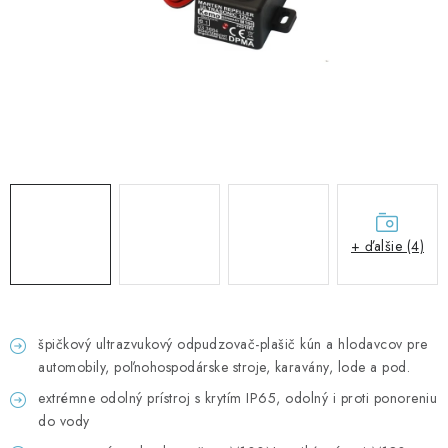
GADGETY, DARČEKY
KÁBLE A KONEKTORY
OSVETLENIE
PC A NOTEBOOKY
TELEFÓNY, TABLETY, GSM
+ ďalšie (4)
NEZARADENÉ
KONTAKTY
špičkový ultrazvukový odpudzovač-plašič kún a hlodavcov pre
automobily, poľnohospodárske stroje, karavány, lode a pod.
Kontakty
Doprava a platba
Časté otázky
extrémne odolný prístroj s krytím IP65, odolný i proti ponoreniu
do vody