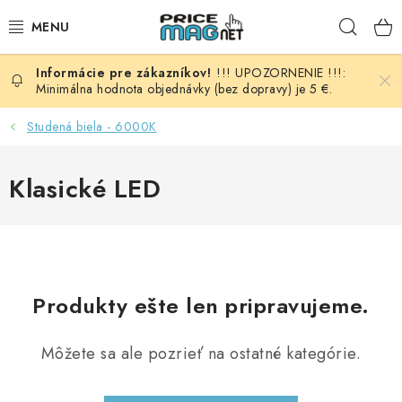
Prejsť
Hľad
na
obsah
!!! UPOZORNENIE !!!:
BATÉRIE
Minimálna hodnota objednávky (bez dopravy) je 5 €.
AUDIO - VIDEO
Studená biela - 6000K
AUTO HI-FI
Klasické LED
AUTOMOBIL
DOMÁCNOSŤ
Produkty ešte len pripravujeme.
ELEKTROINŠTALAČNÝ MATERIÁL
Môžete sa ale pozrieť na ostatné kategórie.
FOTOVOLTAIKA