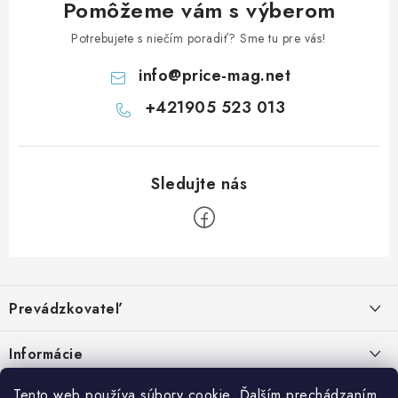
Pomôžeme vám s výberom
Potrebujete s niečím poradiť? Sme tu pre vás!
info
@
price-mag.net
+421905 523 013
Z
á
Prevádzkovateľ
p
ä
Benjamín Janiska BEN
Informácie
Malinová 49
t
955 01 TOPOĽČANY
i
Kontakty
Tento web používa súbory cookie. Ďalším prechádzaním