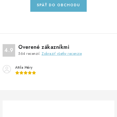
GADGETY, DARČEKY
SPÄŤ DO OBCHODU
KÁBLE A KONEKTORY
OSVETLENIE
PC A NOTEBOOKY
Overené zákazníkmi
4.9
564
recenzií.
Zobraziť všetky recenzie
TELEFÓNY, TABLETY, GSM
Attila Méry
NEZARADENÉ
KONTAKTY
Kontakty
Doprava a platba
Časté otázky