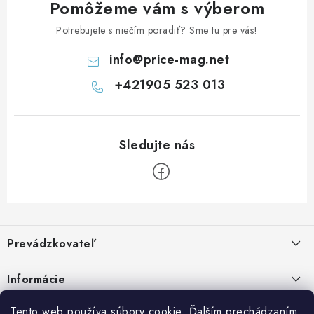
Pomôžeme vám s výberom
Potrebujete s niečím poradiť? Sme tu pre vás!
info
@
price-mag.net
+421905 523 013
Z
á
Prevádzkovateľ
p
ä
Benjamín Janiska BEN
Informácie
Malinová 49
t
955 01 TOPOĽČANY
i
Kontakty
Tento web používa súbory cookie. Ďalším prechádzaním