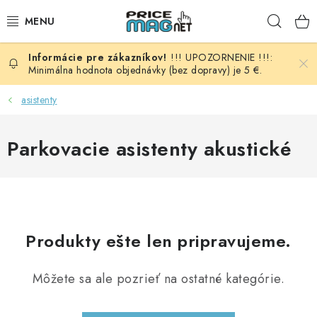
Prejsť
Hľad
na
obsah
!!! UPOZORNENIE !!!:
BATÉRIE
Minimálna hodnota objednávky (bez dopravy) je 5 €.
AUDIO - VIDEO
asistenty
AUTO HI-FI
Parkovacie asistenty akustické
AUTOMOBIL
DOMÁCNOSŤ
Produkty ešte len pripravujeme.
ELEKTROINŠTALAČNÝ MATERIÁL
Môžete sa ale pozrieť na ostatné kategórie.
FOTOVOLTAIKA