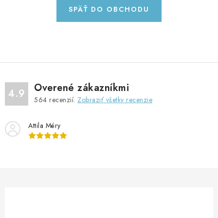
GADGETY, DARČEKY
SPÄŤ DO OBCHODU
KÁBLE A KONEKTORY
OSVETLENIE
PC A NOTEBOOKY
Overené zákazníkmi
4.9
564
recenzií.
Zobraziť všetky recenzie
TELEFÓNY, TABLETY, GSM
Attila Méry
NEZARADENÉ
KONTAKTY
Kontakty
Doprava a platba
Časté otázky