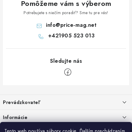
Pomôžeme vám s výberom
Potrebujete s niečím poradiť? Sme tu pre vás!
info
@
price-mag.net
+421905 523 013
Z
á
Prevádzkovateľ
p
ä
Benjamín Janiska BEN
Informácie
Malinová 49
t
955 01 TOPOĽČANY
i
Kontakty
Tento web používa súbory cookie. Ďalším prechádzaním