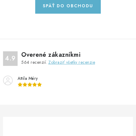
GADGETY, DARČEKY
SPÄŤ DO OBCHODU
KÁBLE A KONEKTORY
OSVETLENIE
PC A NOTEBOOKY
Overené zákazníkmi
4.9
564
recenzií.
Zobraziť všetky recenzie
TELEFÓNY, TABLETY, GSM
Attila Méry
NEZARADENÉ
KONTAKTY
Kontakty
Doprava a platba
Časté otázky