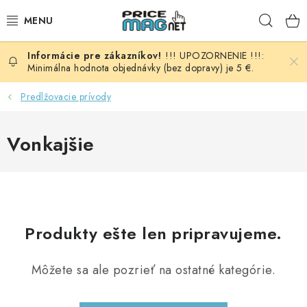
Prejsť
Hľad
na
obsah
!!! UPOZORNENIE !!!:
BATÉRIE
Minimálna hodnota objednávky (bez dopravy) je 5 €.
AUDIO - VIDEO
Predlžovacie prívody
AUTO HI-FI
Vonkajšie
AUTOMOBIL
DOMÁCNOSŤ
Produkty ešte len pripravujeme.
ELEKTROINŠTALAČNÝ MATERIÁL
Môžete sa ale pozrieť na ostatné kategórie.
FOTOVOLTAIKA