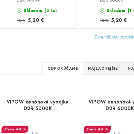
D2R 5000K
D2R 6000K
Skladom
(2 ks)
Skladom
(1 
5,20 €
5,20 €
10 €
10 €
Zobraziť viac produk
R
ODPORÚČAME
NAJLACNEJŠIE
NA
a
V
d
ý
e
VIPOW xenónová výbojka
VIPOW xenónová v
p
D2R 5000K
D2R 6000
n
i
s
48 %
48 %