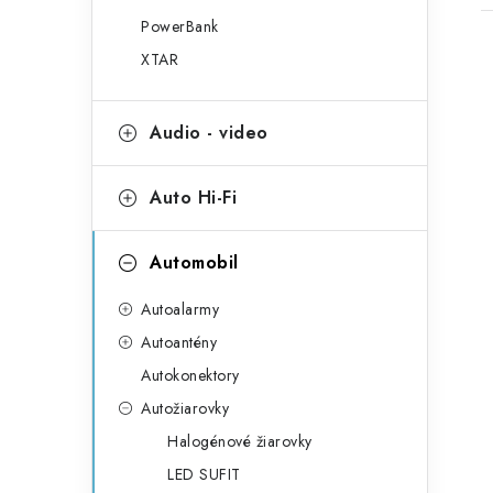
PowerBank
XTAR
Audio - video
l
Auto Hi-Fi
Automobil
Autoalarmy
i
Autoantény
Autokonektory
Autožiarovky
Halogénové žiarovky
r
LED SUFIT