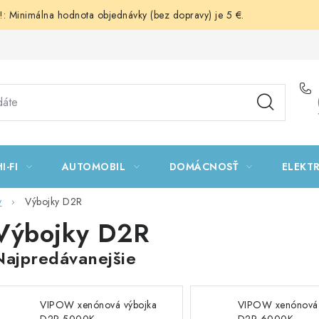
 Minimálna hodnota objednávky (bez dopravy) je 5 €.
I-FI
AUTOMOBIL
DOMÁCNOSŤ
ELEKT
y
Výbojky D2R
Výbojky D2R
Najpredávanejšie
VIPOW xenónová výbojka
VIPOW xenónová 