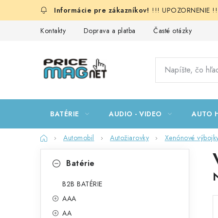
Prejsť
!!! UPOZORNENIE !!!:
na
obsah
Kontakty
Doprava a platba
Časté otázky
BATÉRIE
AUDIO - VIDEO
AUTO H
Domov
Automobil
Autožiarovky
Xenónové výbojk
B
K
Preskočiť
Batérie
kategórie
a
o
t
B2B BATÉRIE
č
AAA
e
n
AA