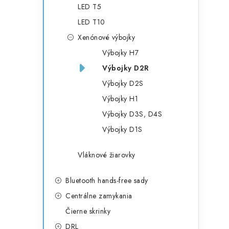
LED T5
LED T10
Xenónové výbojky
Výbojky H7
Výbojky D2R
Výbojky D2S
i
Výbojky H1
Výbojky D3S, D4S
Výbojky D1S
Vláknové žiarovky
Bluetooth hands-free sady
Centrálne zamykania
Čierne skrinky
DRL