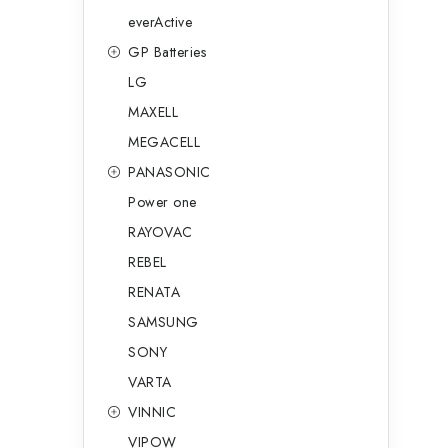
everActive
GP Batteries
LG
MAXELL
MEGACELL
PANASONIC
Power one
RAYOVAC
t
REBEL
RENATA
SAMSUNG
SONY
VARTA
VINNIC
VIPOW