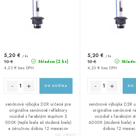
e
p
p
r
r
o
o
d
d
u
5,20 €
5,20 €
u
/ ks
/ ks
(2 ks)
10 €
10 €
Skladom
Sklado
k
k
4,23 € bez DPH
4,23 € bez DPH
t
DO KOŠÍKA
DO 
o
o
v
v
xenónová výbojka D2R určená pre
xenónová výbojka D2R u
originálne xenónové reflektory
originálne xenónové re
vozidiel s farebným stupňom 5
vozidiel s farebným 
000K (teplá biela až studená biela)
6000K (studená biela) a
a záručnou dobou 12 mesiacov
dobou 12 mesiac
Kód:
URZ0276-1