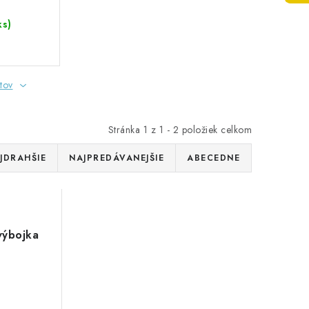
ks)
tov
Stránka
1
z
1
-
2
položiek celkom
JDRAHŠIE
NAJPREDÁVANEJŠIE
ABECEDNE
ýbojka
K