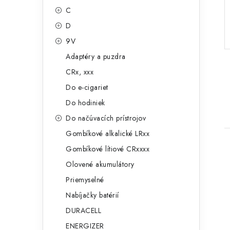
g
ý
C
ó
D
p
r
9V
a
i
Adaptéry a puzdra
e
n
CRx, xxx
e
Do e-cigariet
Do hodiniek
l
Do načúvacích prístrojov
Gombíkové alkalické LRxx
Gombíkové lítiové CRxxxx
Olovené akumulátory
Priemyselné
Nabíjačky batérií
i
DURACELL
ENERGIZER