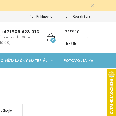
Prihlásenie
Registrácia
Prázdny
+421905 523 013
(po – pia: 10:00 –
NÁKUPNÝ
16:00)
košík
KOŠÍK
ROINŠTALAČNÝ MATERIÁL
FOTOVOLTAIKA
GA
výbojka