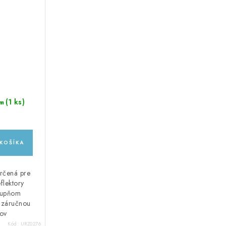
(1 ks)
m
KOŠÍKA
rčená pre
flektory
stupňom
 záručnou
ov
Kód:
URZ0276