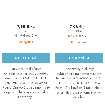
7,98 €
7,98 €
/ ks
/ ks
12 €
12 €
6,49 € bez DPH
6,49 € bez DPH
Do týždňa
Do týždňa
DO KOŠÍKA
DO KOŠÍKA
univerzálny diaľkový
univerzálny diaľkový
ovládač pre najnovšie modely
ovládač pre najnovšie modely
televízorov PANASONIC LCD,
televízorov PANASONIC LCD,
LED, HDTV UCT-045, 3984
LED, HDTV UCT-045, 3984
Pozn.: Diaľkové ovládanie nie je
Pozn.: Diaľkové ovládanie nie je
originál, ale plne kompatibilný
originál, ale plne kompatibilný
náhradný...
náhradný...