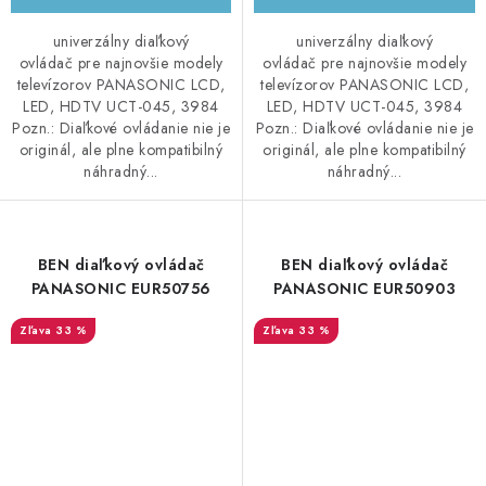
univerzálny diaľkový
univerzálny diaľkový
ovládač pre najnovšie modely
ovládač pre najnovšie modely
televízorov PANASONIC LCD,
televízorov PANASONIC LCD,
LED, HDTV UCT-045, 3984
LED, HDTV UCT-045, 3984
Pozn.: Diaľkové ovládanie nie je
Pozn.: Diaľkové ovládanie nie je
originál, ale plne kompatibilný
originál, ale plne kompatibilný
náhradný...
náhradný...
BEN diaľkový ovládač
BEN diaľkový ovládač
PANASONIC EUR50756
PANASONIC EUR50903
33 %
33 %