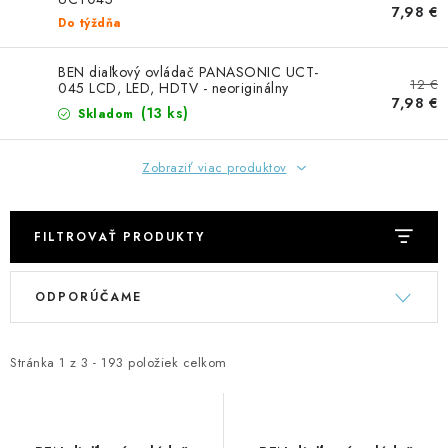
GADGETY, DARČEKY
7,98 €
Do týždňa
KÁBLE A KONEKTORY
BEN diaľkový ovládač PANASONIC UCT-
12 €
045 LCD, LED, HDTV - neoriginálny
7,98 €
OSVETLENIE
(13 ks)
Skladom
PC A NOTEBOOKY
Zobraziť viac produktov
TELEFÓNY, TABLETY, GSM
FILTROVAŤ PRODUKTY
NEZARADENÉ
V
R
ODPORÚČAME
ý
a
KONTAKTY
p
d
i
e
Stránka
1
z
3
-
193
položiek celkom
Kontakty
Doprava a platba
Časté otázky
s
n
p
i