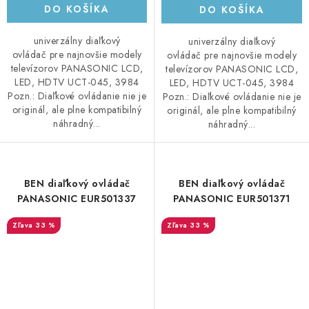
DO KOŠÍKA
DO KOŠÍKA
univerzálny diaľkový
univerzálny diaľkový
ovládač pre najnovšie modely
ovládač pre najnovšie modely
televízorov PANASONIC LCD,
televízorov PANASONIC LCD,
LED, HDTV UCT-045, 3984
LED, HDTV UCT-045, 3984
Pozn.: Diaľkové ovládanie nie je
Pozn.: Diaľkové ovládanie nie je
originál, ale plne kompatibilný
originál, ale plne kompatibilný
náhradný...
náhradný...
BEN diaľkový ovládač
BEN diaľkový ovládač
PANASONIC EUR501337
PANASONIC EUR501371
33 %
33 %