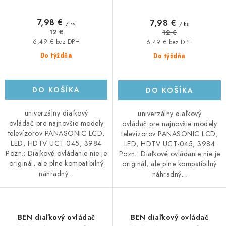
7,98 €
7,98 €
/ ks
/ ks
12 €
12 €
6,49 € bez DPH
6,49 € bez DPH
Do týždňa
Do týždňa
DO KOŠÍKA
DO KOŠÍKA
univerzálny diaľkový
univerzálny diaľkový
ovládač pre najnovšie modely
ovládač pre najnovšie modely
televízorov PANASONIC LCD,
televízorov PANASONIC LCD,
LED, HDTV UCT-045, 3984
LED, HDTV UCT-045, 3984
Pozn.: Diaľkové ovládanie nie je
Pozn.: Diaľkové ovládanie nie je
originál, ale plne kompatibilný
originál, ale plne kompatibilný
náhradný...
náhradný...
BEN diaľkový ovládač
BEN diaľkový ovládač