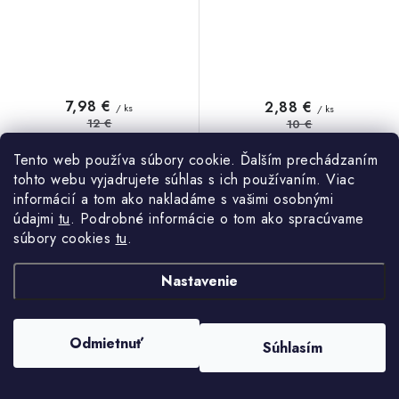
7,98 €
2,88 €
/ ks
/ ks
12 €
10 €
6,49 € bez DPH
2,34 € bez DPH
Tento web používa súbory cookie. Ďalším prechádzaním
Do týždňa
Do týždňa
tohto webu vyjadrujete súhlas s ich používaním. Viac
informácií a tom ako nakladáme s vašimi osobnými
údajmi
tu
. Podrobné informácie o tom ako spracúvame
DO KOŠÍKA
DO KOŠÍKA
súbory cookies
tu
.
univerzálny diaľkový
EUR 511200, EUR511224,
Nastavenie
ovládač pre najnovšie modely
EUR511210, PIL0138Pozn.:
televízorov PANASONIC LCD,
Diaľkové ovládanie nie je
LED, HDTV UCT-045, 3984
originál, ale plne kompatibilný
Pozn.: Diaľkové ovládanie nie je
náhradný diaľkový ovládač.
Odmietnuť
Súhlasím
originál, ale plne kompatibilný
náhradný...