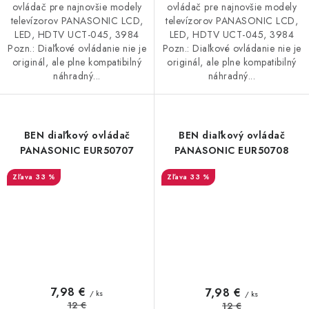
ovládač pre najnovšie modely
ovládač pre najnovšie modely
televízorov PANASONIC LCD,
televízorov PANASONIC LCD,
LED, HDTV UCT-045, 3984
LED, HDTV UCT-045, 3984
Pozn.: Diaľkové ovládanie nie je
Pozn.: Diaľkové ovládanie nie je
originál, ale plne kompatibilný
originál, ale plne kompatibilný
náhradný...
náhradný...
BEN diaľkový ovládač
BEN diaľkový ovládač
PANASONIC EUR50707
PANASONIC EUR50708
33 %
33 %
7,98 €
7,98 €
/ ks
/ ks
12 €
12 €