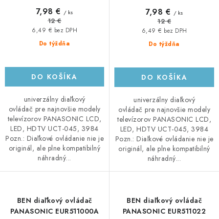
7,98 €
7,98 €
/ ks
/ ks
12 €
12 €
6,49 € bez DPH
6,49 € bez DPH
Do týždňa
Do týždňa
DO KOŠÍKA
DO KOŠÍKA
univerzálny diaľkový
univerzálny diaľkový
ovládač pre najnovšie modely
ovládač pre najnovšie modely
televízorov PANASONIC LCD,
televízorov PANASONIC LCD,
LED, HDTV UCT-045, 3984
LED, HDTV UCT-045, 3984
Pozn.: Diaľkové ovládanie nie je
Pozn.: Diaľkové ovládanie nie je
originál, ale plne kompatibilný
originál, ale plne kompatibilný
náhradný...
náhradný...
BEN diaľkový ovládač
BEN diaľkový ovládač
PANASONIC EUR511000A
PANASONIC EUR511022