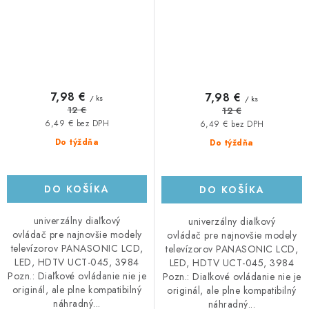
7,98 €
7,98 €
/ ks
/ ks
12 €
12 €
6,49 € bez DPH
6,49 € bez DPH
Do týždňa
Do týždňa
DO KOŠÍKA
DO KOŠÍKA
univerzálny diaľkový
univerzálny diaľkový
ovládač pre najnovšie modely
ovládač pre najnovšie modely
televízorov PANASONIC LCD,
televízorov PANASONIC LCD,
LED, HDTV UCT-045, 3984
LED, HDTV UCT-045, 3984
Pozn.: Diaľkové ovládanie nie je
Pozn.: Diaľkové ovládanie nie je
originál, ale plne kompatibilný
originál, ale plne kompatibilný
náhradný...
náhradný...