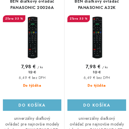
r
e
BEN diaľkový ovládač
BEN diaľkový ovládač
o
p
PANASONIC 20026A
PANASONIC A32K
d
r
33 %
33 %
u
o
k
d
t
u
o
k
v
t
o
7,98 €
7,98 €
/ ks
/ ks
v
12 €
12 €
6,49 € bez DPH
6,49 € bez DPH
Do týždňa
Do týždňa
DO KOŠÍKA
DO KOŠÍKA
univerzálny diaľkový
univerzálny diaľkový
ovládač pre najnovšie modely
ovládač pre najnovšie modely