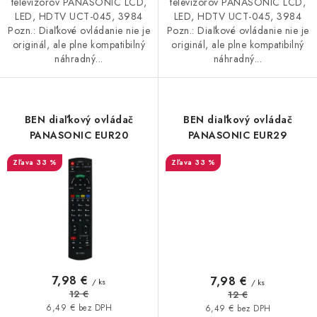
televízorov PANASONIC LCD,
televízorov PANASONIC LCD,
LED, HDTV UCT-045, 3984
LED, HDTV UCT-045, 3984
Pozn.: Diaľkové ovládanie nie je
Pozn.: Diaľkové ovládanie nie je
originál, ale plne kompatibilný
originál, ale plne kompatibilný
náhradný...
náhradný...
BEN diaľkový ovládač
BEN diaľkový ovládač
PANASONIC EUR20
PANASONIC EUR29
33 %
33 %
7,98 €
7,98 €
/ ks
/ ks
12 €
12 €
6,49 € bez DPH
6,49 € bez DPH