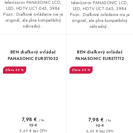
televízorov PANASONIC LCD,
televízorov PANASONIC LCD,
LED, HDTV UCT-045, 3984
LED, HDTV UCT-045, 3984
Pozn.: Diaľkové ovládanie nie je
Pozn.: Diaľkové ovládanie nie je
originál, ale plne kompatibilný
originál, ale plne kompatibilný
náhradný...
náhradný...
BEN diaľkový ovládač
BEN diaľkový ovládač
PANASONIC EUR511032
PANASONIC EUR511112
33 %
33 %
7,98 €
7,98 €
/ ks
/ ks
12 €
12 €
6,49 € bez DPH
6,49 € bez DPH