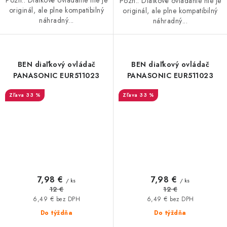
Pozn.: Diaľkové ovládanie nie je
Pozn.: Diaľkové ovládanie nie je
originál, ale plne kompatibilný
originál, ale plne kompatibilný
náhradný...
náhradný...
BEN diaľkový ovládač
BEN diaľkový ovládač
PANASONIC EUR511023
PANASONIC EUR511023
33 %
33 %
7,98 €
7,98 €
/ ks
/ ks
12 €
12 €
6,49 € bez DPH
6,49 € bez DPH
Do týždňa
Do týždňa