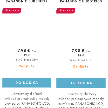
PANASONIC EUR501377
PANASONIC EUR501380
33 %
33 %
7,98 €
7,98 €
/ ks
/ ks
12 €
12 €
6,49 € bez DPH
6,49 € bez DPH
Do týždňa
Do týždňa
DO KOŠÍKA
DO KOŠÍKA
univerzálny diaľkový
univerzálny diaľkový
ovládač pre najnovšie modely
ovládač pre najnovšie modely
televízorov PANASONIC LCD,
televízorov PANASONIC LCD,