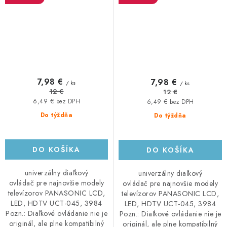
7,98 €
7,98 €
/ ks
/ ks
12 €
12 €
6,49 € bez DPH
6,49 € bez DPH
Do týždňa
Do týždňa
DO KOŠÍKA
DO KOŠÍKA
univerzálny diaľkový
univerzálny diaľkový
ovládač pre najnovšie modely
ovládač pre najnovšie modely
televízorov PANASONIC LCD,
televízorov PANASONIC LCD,
LED, HDTV UCT-045, 3984
LED, HDTV UCT-045, 3984
Pozn.: Diaľkové ovládanie nie je
Pozn.: Diaľkové ovládanie nie je
originál, ale plne kompatibilný
originál, ale plne kompatibilný