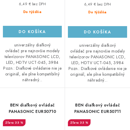
6,49 € bez DPH
6,49 € bez DPH
Do týždňa
Do týždňa
DO KOŠÍKA
DO KOŠÍKA
univerzálny diaľkový
univerzálny diaľkový
ovládač pre najnovšie modely
ovládač pre najnovšie modely
televízorov PANASONIC LCD,
televízorov PANASONIC LCD,
LED, HDTV UCT-045, 3984
LED, HDTV UCT-045, 3984
Pozn.: Diaľkové ovládanie nie je
Pozn.: Diaľkové ovládanie nie je
originál, ale plne kompatibilný
originál, ale plne kompatibilný
náhradný...
náhradný...
BEN diaľkový ovládač
BEN diaľkový ovládač
PANASONIC EUR50710
PANASONIC EUR50711
33 %
33 %