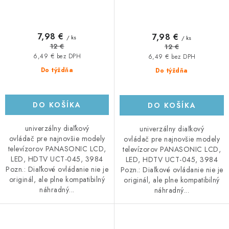
7,98 €
7,98 €
/ ks
/ ks
12 €
12 €
6,49 € bez DPH
6,49 € bez DPH
Do týždňa
Do týždňa
DO KOŠÍKA
DO KOŠÍKA
univerzálny diaľkový
univerzálny diaľkový
ovládač pre najnovšie modely
ovládač pre najnovšie modely
televízorov PANASONIC LCD,
televízorov PANASONIC LCD,
LED, HDTV UCT-045, 3984
LED, HDTV UCT-045, 3984
Pozn.: Diaľkové ovládanie nie je
Pozn.: Diaľkové ovládanie nie je
originál, ale plne kompatibilný
originál, ale plne kompatibilný
náhradný...
náhradný...