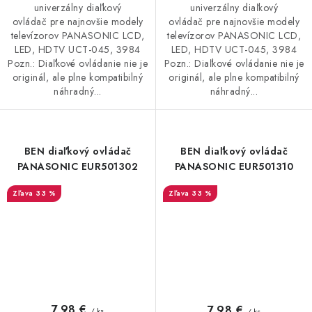
univerzálny diaľkový
univerzálny diaľkový
ovládač pre najnovšie modely
ovládač pre najnovšie modely
televízorov PANASONIC LCD,
televízorov PANASONIC LCD,
LED, HDTV UCT-045, 3984
LED, HDTV UCT-045, 3984
Pozn.: Diaľkové ovládanie nie je
Pozn.: Diaľkové ovládanie nie je
originál, ale plne kompatibilný
originál, ale plne kompatibilný
náhradný...
náhradný...
BEN diaľkový ovládač
BEN diaľkový ovládač
PANASONIC EUR501302
PANASONIC EUR501310
33 %
33 %
7,98 €
7,98 €
/ ks
/ ks