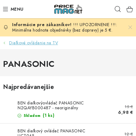
Prejsť
Hľad
na
obsah
!!! UPOZORNENIE !!!:
BATÉRIE
Minimálna hodnota objednávky (bez dopravy) je 5 €.
AUDIO - VIDEO
Diaľkové ovládanie na TV
AUTO HI-FI
PANASONIC
AUTOMOBIL
Najpredávanejšie
DOMÁCNOSŤ
BEN diaľkovýovládač PANASONIC
ELEKTROINŠTALAČNÝ MATERIÁL
15 €
N2QAYB000487 - neoriginálny
6,98 €
(1 ks)
Skladom
FOTOVOLTAIKA
BEN diaľkový ovládač PANASONIC
12 €
UCT045