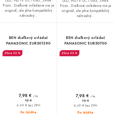
LED, HDTV UCT-045, 3984
LED, HDTV UCT-045, 3984
Pozn.: Diaľkové ovládanie nie je
Pozn.: Diaľkové ovládanie nie je
originál, ale plne kompatibilný
originál, ale plne kompatibilný
náhradný...
náhradný...
BEN diaľkový ovládač
BEN diaľkový ovládač
PANASONIC EUR501390
PANASONIC EUR50700
33 %
33 %
7,98 €
7,98 €
/ ks
/ ks
12 €
12 €
6,49 € bez DPH
6,49 € bez DPH
Do týždňa
Do týždňa