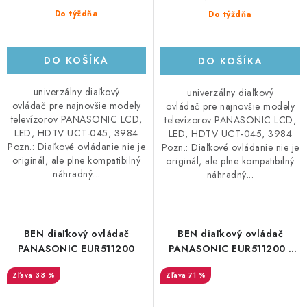
Do týždňa
Do týždňa
DO KOŠÍKA
DO KOŠÍKA
univerzálny diaľkový
univerzálny diaľkový
ovládač pre najnovšie modely
ovládač pre najnovšie modely
televízorov PANASONIC LCD,
televízorov PANASONIC LCD,
LED, HDTV UCT-045, 3984
LED, HDTV UCT-045, 3984
Pozn.: Diaľkové ovládanie nie je
Pozn.: Diaľkové ovládanie nie je
originál, ale plne kompatibilný
originál, ale plne kompatibilný
náhradný...
náhradný...
BEN diaľkový ovládač
BEN diaľkový ovládač
PANASONIC EUR511200
PANASONIC EUR511200 -
neoriginálny
33 %
71 %