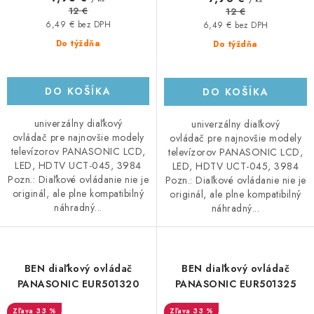
12 €
12 €
6,49 € bez DPH
6,49 € bez DPH
Do týždňa
Do týždňa
DO KOŠÍKA
DO KOŠÍKA
univerzálny diaľkový
univerzálny diaľkový
ovládač pre najnovšie modely
ovládač pre najnovšie modely
televízorov PANASONIC LCD,
televízorov PANASONIC LCD,
LED, HDTV UCT-045, 3984
LED, HDTV UCT-045, 3984
Pozn.: Diaľkové ovládanie nie je
Pozn.: Diaľkové ovládanie nie je
originál, ale plne kompatibilný
originál, ale plne kompatibilný
náhradný...
náhradný...
BEN diaľkový ovládač
BEN diaľkový ovládač
PANASONIC EUR501320
PANASONIC EUR501325
33 %
33 %